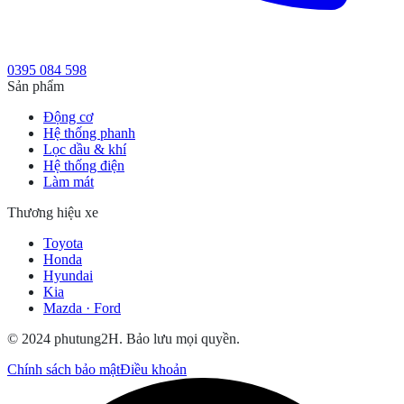
0395 084 598
Sản phẩm
Động cơ
Hệ thống phanh
Lọc dầu & khí
Hệ thống điện
Làm mát
Thương hiệu xe
Toyota
Honda
Hyundai
Kia
Mazda · Ford
© 2024 phutung2H. Bảo lưu mọi quyền.
Chính sách bảo mật
Điều khoản