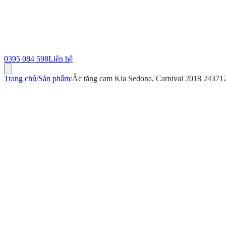
0395 084 598
Liên hệ
Trang chủ
/
Sản phẩm
/
Ắc tăng cam Kia Sedona, Carnival 2018 2437
ính hãng
Bảo hành 12 tháng
Có hóa đơn VAT