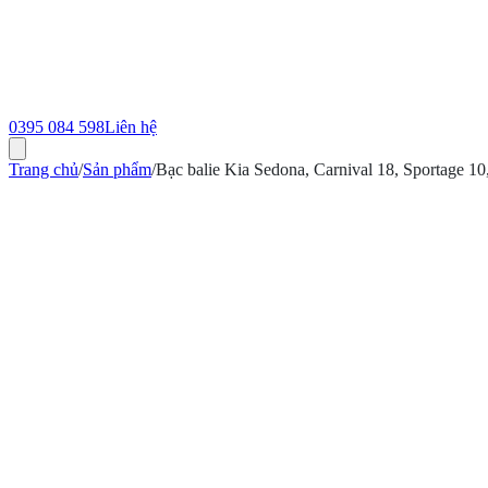
0395 084 598
Liên hệ
Trang chủ
/
Sản phẩm
/
Bạc balie Kia Sedona, Carnival 18, Sportage 1
ính hãng
Bảo hành 12 tháng
Có hóa đơn VAT