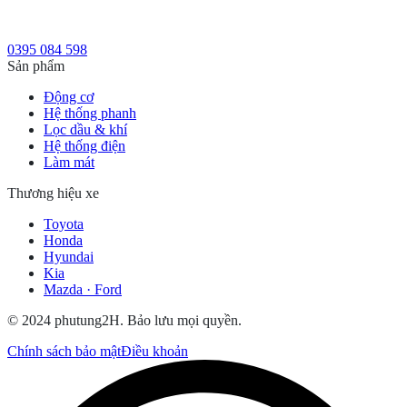
0395 084 598
Sản phẩm
Động cơ
Hệ thống phanh
Lọc dầu & khí
Hệ thống điện
Làm mát
Thương hiệu xe
Toyota
Honda
Hyundai
Kia
Mazda · Ford
© 2024 phutung2H. Bảo lưu mọi quyền.
Chính sách bảo mật
Điều khoản