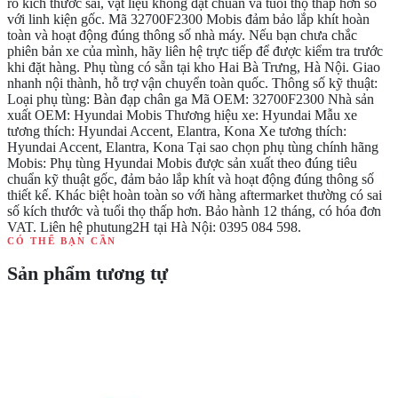
ro kích thước sai, vật liệu không đạt chuẩn và tuổi thọ thấp hơn so
với linh kiện gốc. Mã 32700F2300 Mobis đảm bảo lắp khít hoàn
toàn và hoạt động đúng thông số nhà máy. Nếu bạn chưa chắc
phiên bản xe của mình, hãy liên hệ trực tiếp để được kiểm tra trước
khi đặt hàng. Phụ tùng có sẵn tại kho Hai Bà Trưng, Hà Nội. Giao
nhanh nội thành, hỗ trợ vận chuyển toàn quốc. Thông số kỹ thuật:
Loại phụ tùng: Bàn đạp chân ga Mã OEM: 32700F2300 Nhà sản
xuất OEM: Hyundai Mobis Thương hiệu xe: Hyundai Mẫu xe
tương thích: Hyundai Accent, Elantra, Kona Xe tương thích:
Hyundai Accent, Elantra, Kona Tại sao chọn phụ tùng chính hãng
Mobis: Phụ tùng Hyundai Mobis được sản xuất theo đúng tiêu
chuẩn kỹ thuật gốc, đảm bảo lắp khít và hoạt động đúng thông số
thiết kế. Khác biệt hoàn toàn so với hàng aftermarket thường có sai
số kích thước và tuổi thọ thấp hơn. Bảo hành 12 tháng, có hóa đơn
VAT. Liên hệ phutung2H tại Hà Nội: 0395 084 598.
CÓ THỂ BẠN CẦN
Sản phẩm tương tự