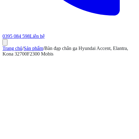
0395 084 598
Liên hệ
Trang chủ
/
Sản phẩm
/
Bàn đạp chân ga Hyundai Accent, Elantra,
Kona 32700F2300 Mobis
ính hãng
Bảo hành 12 tháng
Có hóa đơn VAT