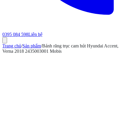
0395 084 598
Liên hệ
Trang chủ
/
Sản phẩm
/
Bánh răng trục cam hút Hyundai Accent,
Verna 2018 2435003001 Mobis
ính hãng
Bảo hành 12 tháng
Có hóa đơn VAT