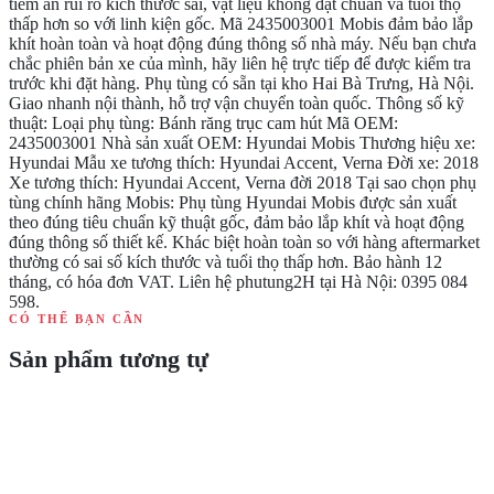
tiềm ẩn rủi ro kích thước sai, vật liệu không đạt chuẩn và tuổi thọ
thấp hơn so với linh kiện gốc. Mã 2435003001 Mobis đảm bảo lắp
khít hoàn toàn và hoạt động đúng thông số nhà máy. Nếu bạn chưa
chắc phiên bản xe của mình, hãy liên hệ trực tiếp để được kiểm tra
trước khi đặt hàng. Phụ tùng có sẵn tại kho Hai Bà Trưng, Hà Nội.
Giao nhanh nội thành, hỗ trợ vận chuyển toàn quốc. Thông số kỹ
thuật: Loại phụ tùng: Bánh răng trục cam hút Mã OEM:
2435003001 Nhà sản xuất OEM: Hyundai Mobis Thương hiệu xe:
Hyundai Mẫu xe tương thích: Hyundai Accent, Verna Đời xe: 2018
Xe tương thích: Hyundai Accent, Verna đời 2018 Tại sao chọn phụ
tùng chính hãng Mobis: Phụ tùng Hyundai Mobis được sản xuất
theo đúng tiêu chuẩn kỹ thuật gốc, đảm bảo lắp khít và hoạt động
đúng thông số thiết kế. Khác biệt hoàn toàn so với hàng aftermarket
thường có sai số kích thước và tuổi thọ thấp hơn. Bảo hành 12
tháng, có hóa đơn VAT. Liên hệ phutung2H tại Hà Nội: 0395 084
598.
CÓ THỂ BẠN CẦN
Sản phẩm tương tự