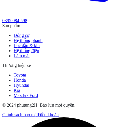
0395 084 598
Sản phẩm
Động cơ
Hệ thống phanh
Lọc dầu & khí
Hệ thống điện
Làm mát
Thương hiệu xe
Toyota
Honda
Hyundai
Kia
Mazda · Ford
© 2024 phutung2H. Bảo lưu mọi quyền.
Chính sách bảo mật
Điều khoản