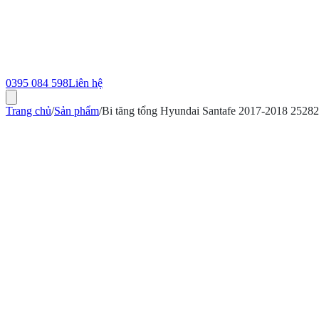
0395 084 598
Liên hệ
Trang chủ
/
Sản phẩm
/
Bi tăng tổng Hyundai Santafe 2017-2018 252
ính hãng
Bảo hành 12 tháng
Có hóa đơn VAT