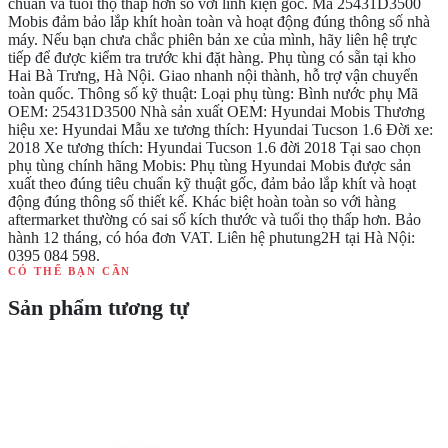
chuẩn và tuổi thọ thấp hơn so với linh kiện gốc. Mã 25431D3500
Mobis đảm bảo lắp khít hoàn toàn và hoạt động đúng thông số nhà
máy. Nếu bạn chưa chắc phiên bản xe của mình, hãy liên hệ trực
tiếp để được kiểm tra trước khi đặt hàng. Phụ tùng có sẵn tại kho
Hai Bà Trưng, Hà Nội. Giao nhanh nội thành, hỗ trợ vận chuyển
toàn quốc. Thông số kỹ thuật: Loại phụ tùng: Bình nước phụ Mã
OEM: 25431D3500 Nhà sản xuất OEM: Hyundai Mobis Thương
hiệu xe: Hyundai Mẫu xe tương thích: Hyundai Tucson 1.6 Đời xe:
2018 Xe tương thích: Hyundai Tucson 1.6 đời 2018 Tại sao chọn
phụ tùng chính hãng Mobis: Phụ tùng Hyundai Mobis được sản
xuất theo đúng tiêu chuẩn kỹ thuật gốc, đảm bảo lắp khít và hoạt
động đúng thông số thiết kế. Khác biệt hoàn toàn so với hàng
aftermarket thường có sai số kích thước và tuổi thọ thấp hơn. Bảo
hành 12 tháng, có hóa đơn VAT. Liên hệ phutung2H tại Hà Nội:
0395 084 598.
CÓ THỂ BẠN CẦN
Sản phẩm tương tự