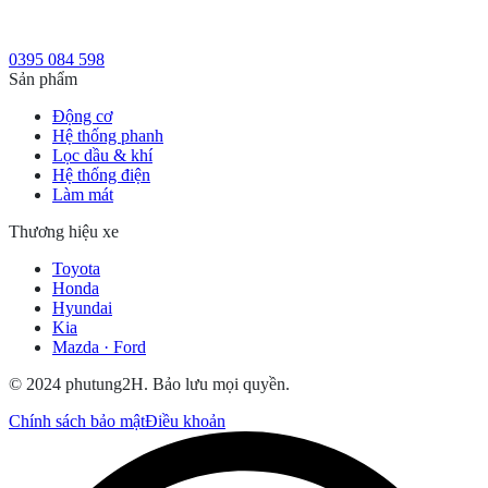
0395 084 598
Sản phẩm
Động cơ
Hệ thống phanh
Lọc dầu & khí
Hệ thống điện
Làm mát
Thương hiệu xe
Toyota
Honda
Hyundai
Kia
Mazda · Ford
© 2024 phutung2H. Bảo lưu mọi quyền.
Chính sách bảo mật
Điều khoản