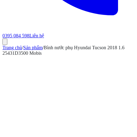
0395 084 598
Liên hệ
Trang chủ
/
Sản phẩm
/
Bình nước phụ Hyundai Tucson 2018 1.6
25431D3500 Mobis
ính hãng
Bảo hành 12 tháng
Có hóa đơn VAT