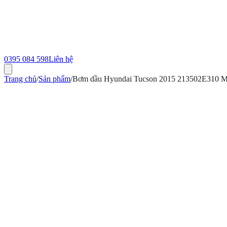
0395 084 598
Liên hệ
Trang chủ
/
Sản phẩm
/
Bơm dầu Hyundai Tucson 2015 213502E310 M
ính hãng
Bảo hành 12 tháng
Có hóa đơn VAT