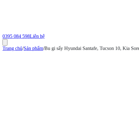
0395 084 598
Liên hệ
Trang chủ
/
Sản phẩm
/
Bu gi sấy Hyundai Santafe, Tucson 10, Kia S
ính hãng
Bảo hành 12 tháng
Có hóa đơn VAT