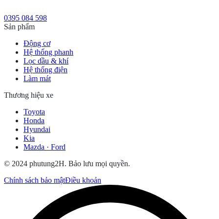
0395 084 598
Sản phẩm
Động cơ
Hệ thống phanh
Lọc dầu & khí
Hệ thống điện
Làm mát
Thương hiệu xe
Toyota
Honda
Hyundai
Kia
Mazda · Ford
© 2024 phutung2H. Bảo lưu mọi quyền.
Chính sách bảo mật
Điều khoản