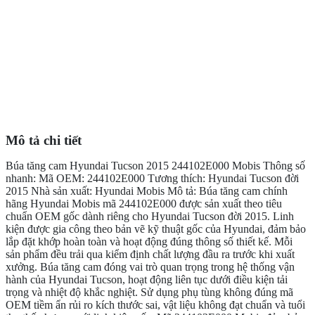
Mô tả chi tiết
Búa tăng cam Hyundai Tucson 2015 244102E000 Mobis Thông số
nhanh: Mã OEM: 244102E000 Tương thích: Hyundai Tucson đời
2015 Nhà sản xuất: Hyundai Mobis Mô tả: Búa tăng cam chính
hãng Hyundai Mobis mã 244102E000 được sản xuất theo tiêu
chuẩn OEM gốc dành riêng cho Hyundai Tucson đời 2015. Linh
kiện được gia công theo bản vẽ kỹ thuật gốc của Hyundai, đảm bảo
lắp đặt khớp hoàn toàn và hoạt động đúng thông số thiết kế. Mỗi
sản phẩm đều trải qua kiểm định chất lượng đầu ra trước khi xuất
xưởng. Búa tăng cam đóng vai trò quan trọng trong hệ thống vận
hành của Hyundai Tucson, hoạt động liên tục dưới điều kiện tải
trọng và nhiệt độ khắc nghiệt. Sử dụng phụ tùng không đúng mã
OEM tiềm ẩn rủi ro kích thước sai, vật liệu không đạt chuẩn và tuổi