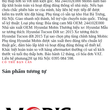
thọ thấp hơn so với linh kiện gốc. Mã 244102E000 Mobis đảm bảo
lắp khít hoàn toàn và hoạt động đúng thông số nhà máy. Nếu bạn
chưa chắc phiên bản xe của mình, hãy liên hệ trực tiếp để được
kiểm tra trước khi đặt hàng. Phụ tùng có sẵn tại kho Hai Bà Trưng,
Hà Nội. Giao nhanh nội thành, hỗ trợ vận chuyển toàn quốc. Thông
số kỹ thuật: Loại phụ tùng: Búa tăng cam Mã OEM: 244102E000
Nhà sản xuất OEM: Hyundai Mobis Thương hiệu xe: Hyundai Mẫu
xe tương thích: Hyundai Tucson Đời xe: 2015 Xe tương thích:
Hyundai Tucson đời 2015 Tại sao chọn phụ tùng chính hãng Mobis:
Phụ tùng Hyundai Mobis được sản xuất theo đúng tiêu chuẩn kỹ
thuật gốc, đảm bảo lắp khít và hoạt động đúng thông số thiết kế.
Khác biệt hoàn toàn so với hàng aftermarket thường có sai số kích
thước và tuổi thọ thấp hơn. Bảo hành 12 tháng, có hóa đơn VAT.
Liên hệ phutung2H tại Hà Nội: 0395 084 598.
CÓ THỂ BẠN CẦN
Sản phẩm tương tự