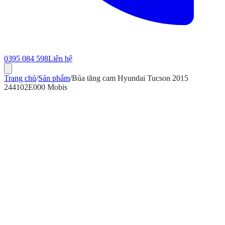
0395 084 598
Liên hệ
Trang chủ
/
Sản phẩm
/
Búa tăng cam Hyundai Tucson 2015
244102E000 Mobis
ính hãng
Bảo hành 12 tháng
Có hóa đơn VAT