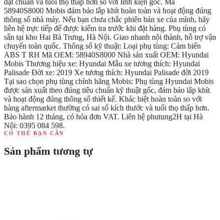
đạt chuẩn và tuổi thọ thấp hơn so với linh kiện gốc. Mã
58940S8000 Mobis đảm bảo lắp khít hoàn toàn và hoạt động đúng
thông số nhà máy. Nếu bạn chưa chắc phiên bản xe của mình, hãy
liên hệ trực tiếp để được kiểm tra trước khi đặt hàng. Phụ tùng có
sẵn tại kho Hai Bà Trưng, Hà Nội. Giao nhanh nội thành, hỗ trợ vận
chuyển toàn quốc. Thông số kỹ thuật: Loại phụ tùng: Cảm biến
ABS T RH Mã OEM: 58940S8000 Nhà sản xuất OEM: Hyundai
Mobis Thương hiệu xe: Hyundai Mẫu xe tương thích: Hyundai
Palisade Đời xe: 2019 Xe tương thích: Hyundai Palisade đời 2019
Tại sao chọn phụ tùng chính hãng Mobis: Phụ tùng Hyundai Mobis
được sản xuất theo đúng tiêu chuẩn kỹ thuật gốc, đảm bảo lắp khít
và hoạt động đúng thông số thiết kế. Khác biệt hoàn toàn so với
hàng aftermarket thường có sai số kích thước và tuổi thọ thấp hơn.
Bảo hành 12 tháng, có hóa đơn VAT. Liên hệ phutung2H tại Hà
Nội: 0395 084 598.
CÓ THỂ BẠN CẦN
Sản phẩm tương tự