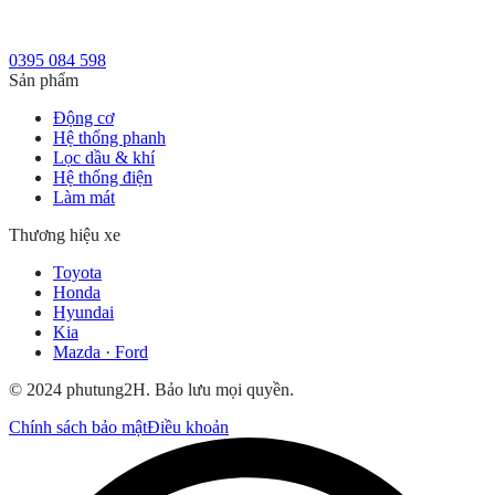
0395 084 598
Sản phẩm
Động cơ
Hệ thống phanh
Lọc dầu & khí
Hệ thống điện
Làm mát
Thương hiệu xe
Toyota
Honda
Hyundai
Kia
Mazda · Ford
© 2024 phutung2H. Bảo lưu mọi quyền.
Chính sách bảo mật
Điều khoản