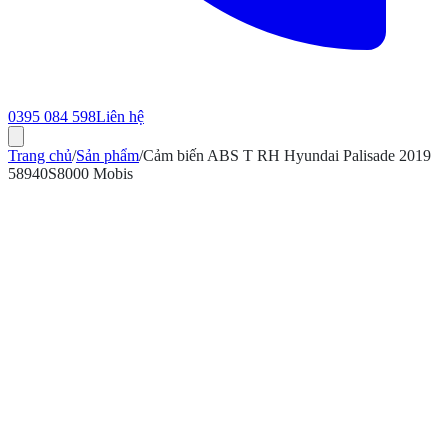
0395 084 598
Liên hệ
Trang chủ
/
Sản phẩm
/
Cảm biến ABS T RH Hyundai Palisade 2019
58940S8000 Mobis
ính hãng
Bảo hành 12 tháng
Có hóa đơn VAT