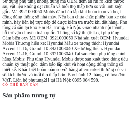
Sử dụng phụ tùng không đúng mã OEM tiềm ẩn rủi ro kích thước
sai, vật liệu không đạt chuẩn và tuổi thọ thấp hơn so với linh kiện
gốc. Mã 3921003050 Mobis đảm bảo lắp khít hoàn toàn và hoạt
động đúng thông số nhà máy. Nếu bạn chưa chắc phiên bản xe của
mình, hãy liên hệ trực tiếp để được kiểm tra trước khi đặt hàng. Phụ
tùng có sẵn tại kho Hai Bà Trưng, Hà Nội. Giao nhanh nội thành,
hỗ trợ vận chuyển toàn quốc. Thông số kỹ thuật: Loại phụ tùng:
Cảm biến oxy Mã OEM: 3921003050 Nhà sản xuất OEM: Hyundai
Mobis Thương hiệu xe: Hyundai Mẫu xe tương thích: Hyundai
Accent 11-16, Grand i10 3921003040 Xe tương thích: Hyundai
Accent 11-16, Grand i10 3921003040 Tại sao chọn phụ tùng chính
hãng Mobis: Phụ tùng Hyundai Mobis được sản xuất theo đúng tiêu
chuẩn kỹ thuật gốc, đảm bảo lắp khít và hoạt động đúng thông số
thiết kế. Khác biệt hoàn toàn so với hàng aftermarket thường có sai
số kích thước và tuổi thọ thấp hơn. Bảo hành 12 tháng, có hóa đơn
VAT. Liên hệ phutung2H tại Hà Nội: 0395 084 598.
CÓ THỂ BẠN CẦN
Sản phẩm tương tự