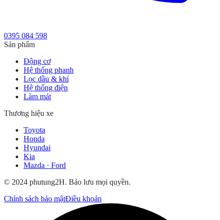
0395 084 598
Sản phẩm
Động cơ
Hệ thống phanh
Lọc dầu & khí
Hệ thống điện
Làm mát
Thương hiệu xe
Toyota
Honda
Hyundai
Kia
Mazda · Ford
© 2024 phutung2H. Bảo lưu mọi quyền.
Chính sách bảo mật
Điều khoản