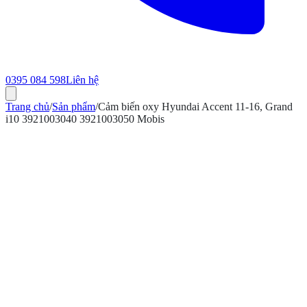
0395 084 598
Liên hệ
Trang chủ
/
Sản phẩm
/
Cảm biến oxy Hyundai Accent 11-16, Grand
i10 3921003040 3921003050 Mobis
ính hãng
Bảo hành 12 tháng
Có hóa đơn VAT