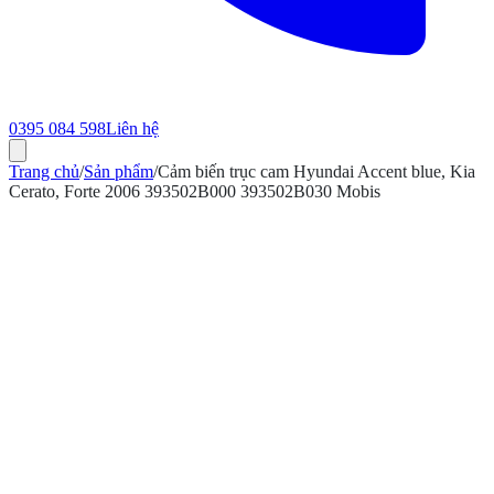
0395 084 598
Liên hệ
Trang chủ
/
Sản phẩm
/
Cảm biến trục cam Hyundai Accent blue, Kia
Cerato, Forte 2006 393502B000 393502B030 Mobis
ính hãng
Bảo hành 12 tháng
Có hóa đơn VAT