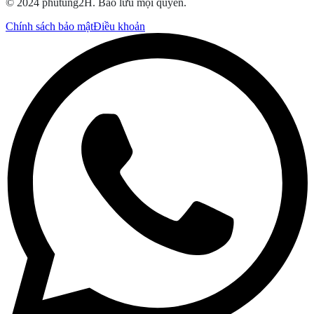
© 2024 phutung2H. Bảo lưu mọi quyền.
Chính sách bảo mật
Điều khoản