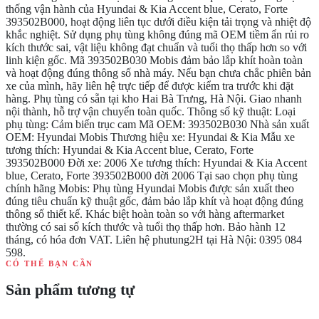
thống vận hành của Hyundai & Kia Accent blue, Cerato, Forte
393502B000, hoạt động liên tục dưới điều kiện tải trọng và nhiệt độ
khắc nghiệt. Sử dụng phụ tùng không đúng mã OEM tiềm ẩn rủi ro
kích thước sai, vật liệu không đạt chuẩn và tuổi thọ thấp hơn so với
linh kiện gốc. Mã 393502B030 Mobis đảm bảo lắp khít hoàn toàn
và hoạt động đúng thông số nhà máy. Nếu bạn chưa chắc phiên bản
xe của mình, hãy liên hệ trực tiếp để được kiểm tra trước khi đặt
hàng. Phụ tùng có sẵn tại kho Hai Bà Trưng, Hà Nội. Giao nhanh
nội thành, hỗ trợ vận chuyển toàn quốc. Thông số kỹ thuật: Loại
phụ tùng: Cảm biến trục cam Mã OEM: 393502B030 Nhà sản xuất
OEM: Hyundai Mobis Thương hiệu xe: Hyundai & Kia Mẫu xe
tương thích: Hyundai & Kia Accent blue, Cerato, Forte
393502B000 Đời xe: 2006 Xe tương thích: Hyundai & Kia Accent
blue, Cerato, Forte 393502B000 đời 2006 Tại sao chọn phụ tùng
chính hãng Mobis: Phụ tùng Hyundai Mobis được sản xuất theo
đúng tiêu chuẩn kỹ thuật gốc, đảm bảo lắp khít và hoạt động đúng
thông số thiết kế. Khác biệt hoàn toàn so với hàng aftermarket
thường có sai số kích thước và tuổi thọ thấp hơn. Bảo hành 12
tháng, có hóa đơn VAT. Liên hệ phutung2H tại Hà Nội: 0395 084
598.
CÓ THỂ BẠN CẦN
Sản phẩm tương tự