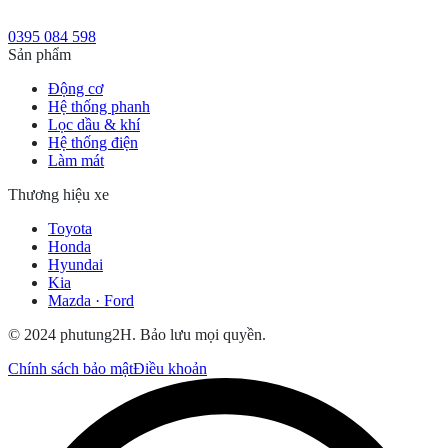
0395 084 598
Sản phẩm
Động cơ
Hệ thống phanh
Lọc dầu & khí
Hệ thống điện
Làm mát
Thương hiệu xe
Toyota
Honda
Hyundai
Kia
Mazda · Ford
© 2024 phutung2H. Bảo lưu mọi quyền.
Chính sách bảo mật
Điều khoản