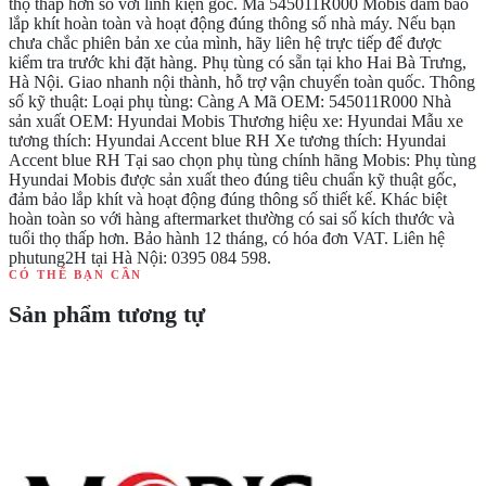
thọ thấp hơn so với linh kiện gốc. Mã 545011R000 Mobis đảm bảo
lắp khít hoàn toàn và hoạt động đúng thông số nhà máy. Nếu bạn
chưa chắc phiên bản xe của mình, hãy liên hệ trực tiếp để được
kiểm tra trước khi đặt hàng. Phụ tùng có sẵn tại kho Hai Bà Trưng,
Hà Nội. Giao nhanh nội thành, hỗ trợ vận chuyển toàn quốc. Thông
số kỹ thuật: Loại phụ tùng: Càng A Mã OEM: 545011R000 Nhà
sản xuất OEM: Hyundai Mobis Thương hiệu xe: Hyundai Mẫu xe
tương thích: Hyundai Accent blue RH Xe tương thích: Hyundai
Accent blue RH Tại sao chọn phụ tùng chính hãng Mobis: Phụ tùng
Hyundai Mobis được sản xuất theo đúng tiêu chuẩn kỹ thuật gốc,
đảm bảo lắp khít và hoạt động đúng thông số thiết kế. Khác biệt
hoàn toàn so với hàng aftermarket thường có sai số kích thước và
tuổi thọ thấp hơn. Bảo hành 12 tháng, có hóa đơn VAT. Liên hệ
phutung2H tại Hà Nội: 0395 084 598.
CÓ THỂ BẠN CẦN
Sản phẩm tương tự