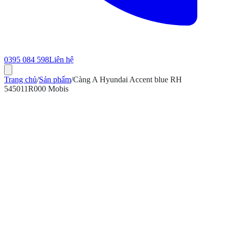
0395 084 598
Liên hệ
Trang chủ
/
Sản phẩm
/
Càng A Hyundai Accent blue RH
545011R000 Mobis
ính hãng
Bảo hành 12 tháng
Có hóa đơn VAT