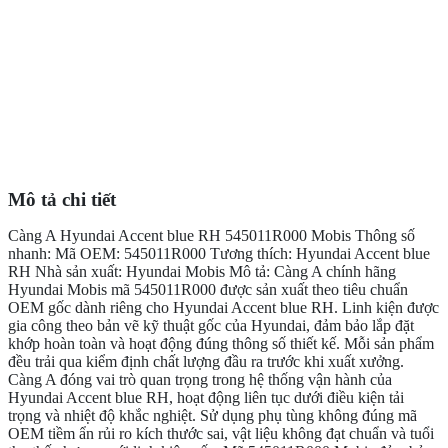
Mô tả chi tiết
Càng A Hyundai Accent blue RH 545011R000 Mobis Thông số
nhanh: Mã OEM: 545011R000 Tương thích: Hyundai Accent blue
RH Nhà sản xuất: Hyundai Mobis Mô tả: Càng A chính hãng
Hyundai Mobis mã 545011R000 được sản xuất theo tiêu chuẩn
OEM gốc dành riêng cho Hyundai Accent blue RH. Linh kiện được
gia công theo bản vẽ kỹ thuật gốc của Hyundai, đảm bảo lắp đặt
khớp hoàn toàn và hoạt động đúng thông số thiết kế. Mỗi sản phẩm
đều trải qua kiểm định chất lượng đầu ra trước khi xuất xưởng.
Càng A đóng vai trò quan trọng trong hệ thống vận hành của
Hyundai Accent blue RH, hoạt động liên tục dưới điều kiện tải
trọng và nhiệt độ khắc nghiệt. Sử dụng phụ tùng không đúng mã
OEM tiềm ẩn rủi ro kích thước sai, vật liệu không đạt chuẩn và tuổi