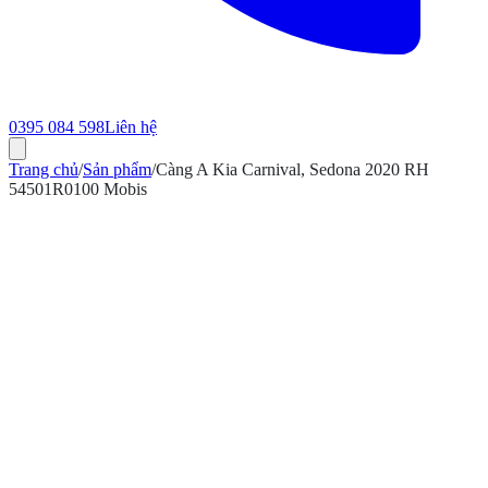
0395 084 598
Liên hệ
Trang chủ
/
Sản phẩm
/
Càng A Kia Carnival, Sedona 2020 RH
54501R0100 Mobis
ính hãng
Bảo hành 12 tháng
Có hóa đơn VAT