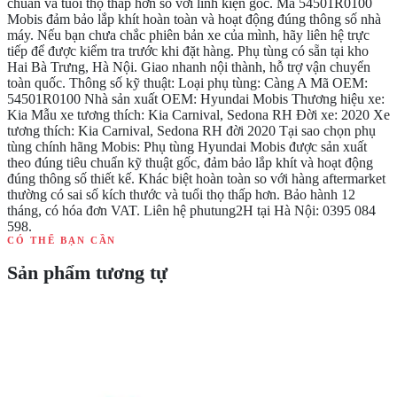
chuẩn và tuổi thọ thấp hơn so với linh kiện gốc. Mã 54501R0100
Mobis đảm bảo lắp khít hoàn toàn và hoạt động đúng thông số nhà
máy. Nếu bạn chưa chắc phiên bản xe của mình, hãy liên hệ trực
tiếp để được kiểm tra trước khi đặt hàng. Phụ tùng có sẵn tại kho
Hai Bà Trưng, Hà Nội. Giao nhanh nội thành, hỗ trợ vận chuyển
toàn quốc. Thông số kỹ thuật: Loại phụ tùng: Càng A Mã OEM:
54501R0100 Nhà sản xuất OEM: Hyundai Mobis Thương hiệu xe:
Kia Mẫu xe tương thích: Kia Carnival, Sedona RH Đời xe: 2020 Xe
tương thích: Kia Carnival, Sedona RH đời 2020 Tại sao chọn phụ
tùng chính hãng Mobis: Phụ tùng Hyundai Mobis được sản xuất
theo đúng tiêu chuẩn kỹ thuật gốc, đảm bảo lắp khít và hoạt động
đúng thông số thiết kế. Khác biệt hoàn toàn so với hàng aftermarket
thường có sai số kích thước và tuổi thọ thấp hơn. Bảo hành 12
tháng, có hóa đơn VAT. Liên hệ phutung2H tại Hà Nội: 0395 084
598.
CÓ THỂ BẠN CẦN
Sản phẩm tương tự