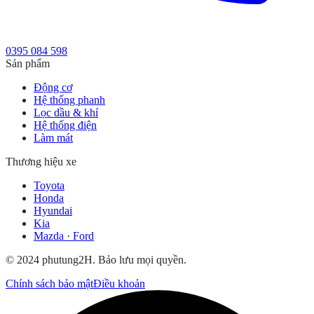
0395 084 598
Sản phẩm
Động cơ
Hệ thống phanh
Lọc dầu & khí
Hệ thống điện
Làm mát
Thương hiệu xe
Toyota
Honda
Hyundai
Kia
Mazda · Ford
© 2024 phutung2H. Bảo lưu mọi quyền.
Chính sách bảo mật
Điều khoản