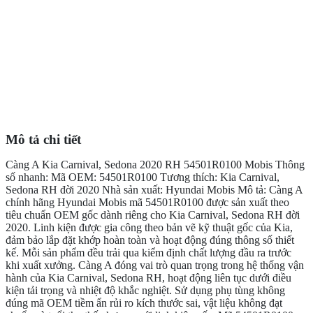
Mô tả chi tiết
Càng A Kia Carnival, Sedona 2020 RH 54501R0100 Mobis Thông
số nhanh: Mã OEM: 54501R0100 Tương thích: Kia Carnival,
Sedona RH đời 2020 Nhà sản xuất: Hyundai Mobis Mô tả: Càng A
chính hãng Hyundai Mobis mã 54501R0100 được sản xuất theo
tiêu chuẩn OEM gốc dành riêng cho Kia Carnival, Sedona RH đời
2020. Linh kiện được gia công theo bản vẽ kỹ thuật gốc của Kia,
đảm bảo lắp đặt khớp hoàn toàn và hoạt động đúng thông số thiết
kế. Mỗi sản phẩm đều trải qua kiểm định chất lượng đầu ra trước
khi xuất xưởng. Càng A đóng vai trò quan trọng trong hệ thống vận
hành của Kia Carnival, Sedona RH, hoạt động liên tục dưới điều
kiện tải trọng và nhiệt độ khắc nghiệt. Sử dụng phụ tùng không
đúng mã OEM tiềm ẩn rủi ro kích thước sai, vật liệu không đạt