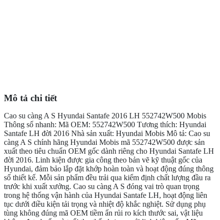
Mô tả chi tiết
Cao su càng A S Hyundai Santafe 2016 LH 552742W500 Mobis
Thông số nhanh: Mã OEM: 552742W500 Tương thích: Hyundai
Santafe LH đời 2016 Nhà sản xuất: Hyundai Mobis Mô tả: Cao su
càng A S chính hãng Hyundai Mobis mã 552742W500 được sản
xuất theo tiêu chuẩn OEM gốc dành riêng cho Hyundai Santafe LH
đời 2016. Linh kiện được gia công theo bản vẽ kỹ thuật gốc của
Hyundai, đảm bảo lắp đặt khớp hoàn toàn và hoạt động đúng thông
số thiết kế. Mỗi sản phẩm đều trải qua kiểm định chất lượng đầu ra
trước khi xuất xưởng. Cao su càng A S đóng vai trò quan trọng
trong hệ thống vận hành của Hyundai Santafe LH, hoạt động liên
tục dưới điều kiện tải trọng và nhiệt độ khắc nghiệt. Sử dụng phụ
tùng không đúng mã OEM tiềm ẩn rủi ro kích thước sai, vật liệu