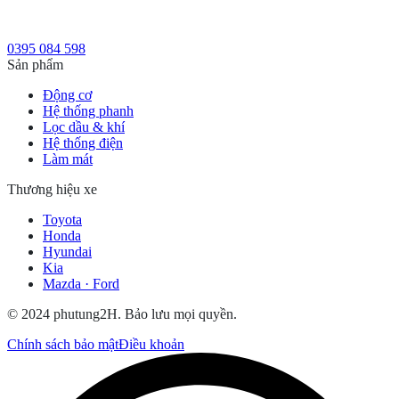
0395 084 598
Sản phẩm
Động cơ
Hệ thống phanh
Lọc dầu & khí
Hệ thống điện
Làm mát
Thương hiệu xe
Toyota
Honda
Hyundai
Kia
Mazda · Ford
© 2024 phutung2H. Bảo lưu mọi quyền.
Chính sách bảo mật
Điều khoản