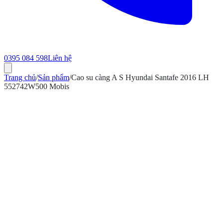
0395 084 598
Liên hệ
Trang chủ
/
Sản phẩm
/
Cao su càng A S Hyundai Santafe 2016 LH
552742W500 Mobis
ính hãng
Bảo hành 12 tháng
Có hóa đơn VAT