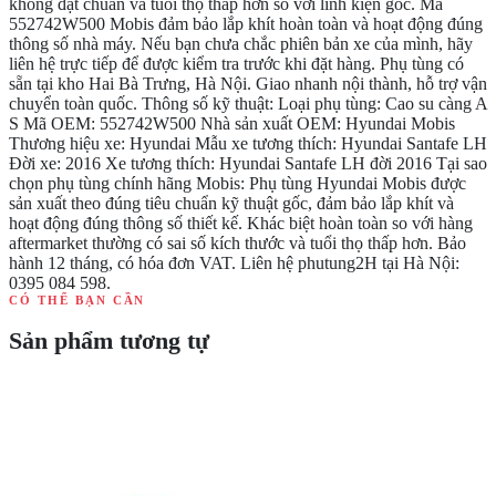
không đạt chuẩn và tuổi thọ thấp hơn so với linh kiện gốc. Mã
552742W500 Mobis đảm bảo lắp khít hoàn toàn và hoạt động đúng
thông số nhà máy. Nếu bạn chưa chắc phiên bản xe của mình, hãy
liên hệ trực tiếp để được kiểm tra trước khi đặt hàng. Phụ tùng có
sẵn tại kho Hai Bà Trưng, Hà Nội. Giao nhanh nội thành, hỗ trợ vận
chuyển toàn quốc. Thông số kỹ thuật: Loại phụ tùng: Cao su càng A
S Mã OEM: 552742W500 Nhà sản xuất OEM: Hyundai Mobis
Thương hiệu xe: Hyundai Mẫu xe tương thích: Hyundai Santafe LH
Đời xe: 2016 Xe tương thích: Hyundai Santafe LH đời 2016 Tại sao
chọn phụ tùng chính hãng Mobis: Phụ tùng Hyundai Mobis được
sản xuất theo đúng tiêu chuẩn kỹ thuật gốc, đảm bảo lắp khít và
hoạt động đúng thông số thiết kế. Khác biệt hoàn toàn so với hàng
aftermarket thường có sai số kích thước và tuổi thọ thấp hơn. Bảo
hành 12 tháng, có hóa đơn VAT. Liên hệ phutung2H tại Hà Nội:
0395 084 598.
CÓ THỂ BẠN CẦN
Sản phẩm tương tự