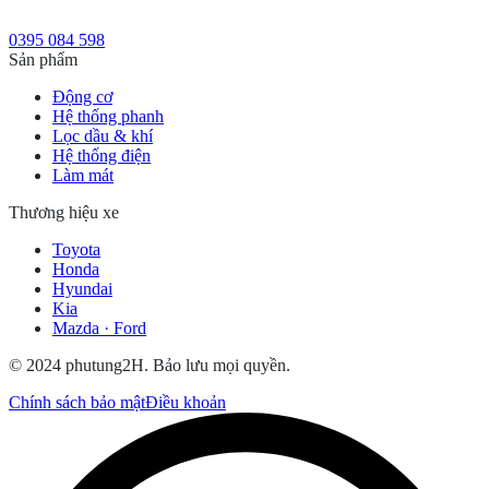
0395 084 598
Sản phẩm
Động cơ
Hệ thống phanh
Lọc dầu & khí
Hệ thống điện
Làm mát
Thương hiệu xe
Toyota
Honda
Hyundai
Kia
Mazda · Ford
© 2024 phutung2H. Bảo lưu mọi quyền.
Chính sách bảo mật
Điều khoản