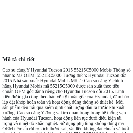
Mô tả chi tiết
Cao su càng Y Hyundai Tucson 2015 55215C5000 Mobis Thông số
nhanh: Mã OEM: 55215C5000 Tương thích: Hyundai Tucson đời
2015 Nhà sản xuất: Hyundai Mobis Mô tả: Cao su càng Y chính
hãng Hyundai Mobis mã 55215C5000 được sản xuất theo tiêu
chuẩn OEM gốc dành riêng cho Hyundai Tucson đời 2015. Linh
kiện được gia công theo bản vẽ kỹ thuật gốc của Hyundai, đảm bảo
lắp đặt khớp hoàn toàn và hoạt động đúng thông số thiết kế. Mỗi
sản phẩm đều trải qua kiểm định chất lượng đầu ra trước khi xuất
xưởng. Cao su càng Y đóng vai trò quan trọng trong hệ thống vận
hành của Hyundai Tucson, hoạt động liên tục dưới điều kiện tải
trọng và nhiệt độ khắc nghiệt. Sử dụng phụ tùng không đúng mã
OEM tiềm ẩn rủi ro kích thước sai, vật liệu không đạt chuẩn và tuổi