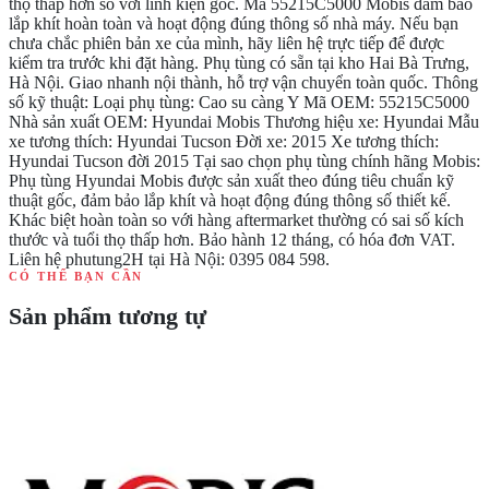
thọ thấp hơn so với linh kiện gốc. Mã 55215C5000 Mobis đảm bảo
lắp khít hoàn toàn và hoạt động đúng thông số nhà máy. Nếu bạn
chưa chắc phiên bản xe của mình, hãy liên hệ trực tiếp để được
kiểm tra trước khi đặt hàng. Phụ tùng có sẵn tại kho Hai Bà Trưng,
Hà Nội. Giao nhanh nội thành, hỗ trợ vận chuyển toàn quốc. Thông
số kỹ thuật: Loại phụ tùng: Cao su càng Y Mã OEM: 55215C5000
Nhà sản xuất OEM: Hyundai Mobis Thương hiệu xe: Hyundai Mẫu
xe tương thích: Hyundai Tucson Đời xe: 2015 Xe tương thích:
Hyundai Tucson đời 2015 Tại sao chọn phụ tùng chính hãng Mobis:
Phụ tùng Hyundai Mobis được sản xuất theo đúng tiêu chuẩn kỹ
thuật gốc, đảm bảo lắp khít và hoạt động đúng thông số thiết kế.
Khác biệt hoàn toàn so với hàng aftermarket thường có sai số kích
thước và tuổi thọ thấp hơn. Bảo hành 12 tháng, có hóa đơn VAT.
Liên hệ phutung2H tại Hà Nội: 0395 084 598.
CÓ THỂ BẠN CẦN
Sản phẩm tương tự