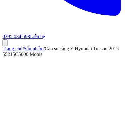
0395 084 598
Liên hệ
Trang chủ
/
Sản phẩm
/
Cao su càng Y Hyundai Tucson 2015
55215C5000 Mobis
ính hãng
Bảo hành 12 tháng
Có hóa đơn VAT