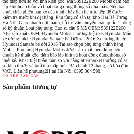
thọ thấp hơn so với linh kiện gốc. Mã 539122E200 Mobis đảm bảo
lắp khít hoàn toàn và hoạt động đúng thông số nhà máy. Nếu bạn
chưa chắc phiên bản xe của mình, hãy liên hệ trực tiếp để được
kiểm tra trước khi đặt hàng. Phụ tùng có sẵn tại kho Hai Bà Trưng,
Hà Nội. Giao nhanh nội thành, hỗ trợ vận chuyển toàn quốc. Thông
số kỹ thuật: Loại phụ tùng: Cao su cầu S Mã OEM: 539122E200
Nhà sản xuất OEM: Hyundai Mobis Thương hiệu xe: Hyundai Mẫu
xe tương thích: Hyundai Santafe bé Đời xe: 2016 Xe tương thích:
Hyundai Santafe bé đời 2016 Tại sao chọn phụ tùng chính hãng
Mobis: Phụ tùng Hyundai Mobis được sản xuất theo đúng tiêu
chuẩn kỹ thuật gốc, đảm bảo lắp khít và hoạt động đúng thông số
thiết kế. Khác biệt hoàn toàn so với hàng aftermarket thường có sai
số kích thước và tuổi thọ thấp hơn. Bảo hành 12 tháng, có hóa đơn
VAT. Liên hệ phutung2H tại Hà Nội: 0395 084 598.
CÓ THỂ BẠN CẦN
Sản phẩm tương tự