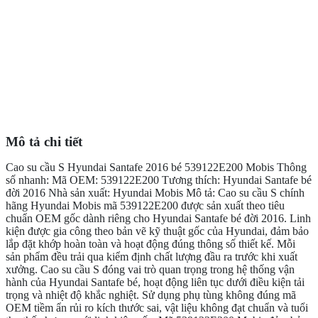
Mô tả chi tiết
Cao su cầu S Hyundai Santafe 2016 bé 539122E200 Mobis Thông
số nhanh: Mã OEM: 539122E200 Tương thích: Hyundai Santafe bé
đời 2016 Nhà sản xuất: Hyundai Mobis Mô tả: Cao su cầu S chính
hãng Hyundai Mobis mã 539122E200 được sản xuất theo tiêu
chuẩn OEM gốc dành riêng cho Hyundai Santafe bé đời 2016. Linh
kiện được gia công theo bản vẽ kỹ thuật gốc của Hyundai, đảm bảo
lắp đặt khớp hoàn toàn và hoạt động đúng thông số thiết kế. Mỗi
sản phẩm đều trải qua kiểm định chất lượng đầu ra trước khi xuất
xưởng. Cao su cầu S đóng vai trò quan trọng trong hệ thống vận
hành của Hyundai Santafe bé, hoạt động liên tục dưới điều kiện tải
trọng và nhiệt độ khắc nghiệt. Sử dụng phụ tùng không đúng mã
OEM tiềm ẩn rủi ro kích thước sai, vật liệu không đạt chuẩn và tuổi