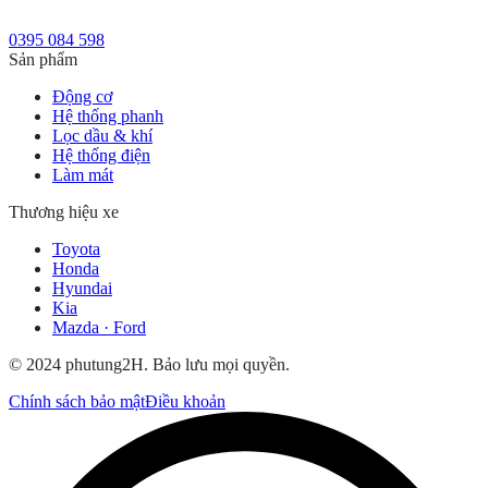
0395 084 598
Sản phẩm
Động cơ
Hệ thống phanh
Lọc dầu & khí
Hệ thống điện
Làm mát
Thương hiệu xe
Toyota
Honda
Hyundai
Kia
Mazda · Ford
© 2024 phutung2H. Bảo lưu mọi quyền.
Chính sách bảo mật
Điều khoản