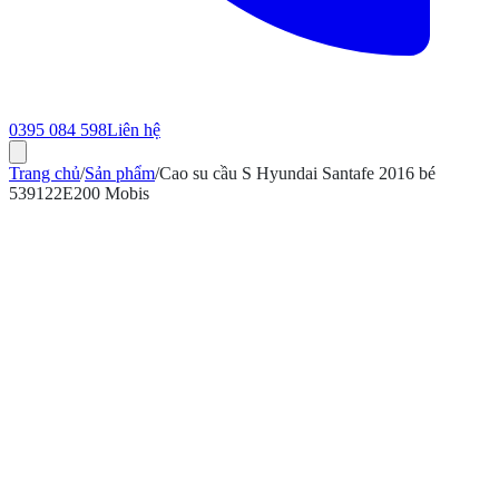
0395 084 598
Liên hệ
Trang chủ
/
Sản phẩm
/
Cao su cầu S Hyundai Santafe 2016 bé
539122E200 Mobis
ính hãng
Bảo hành 12 tháng
Có hóa đơn VAT