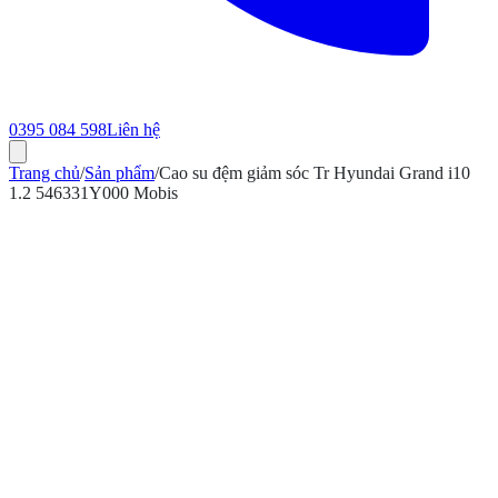
0395 084 598
Liên hệ
Trang chủ
/
Sản phẩm
/
Cao su đệm giảm sóc Tr Hyundai Grand i10
1.2 546331Y000 Mobis
ính hãng
Bảo hành 12 tháng
Có hóa đơn VAT