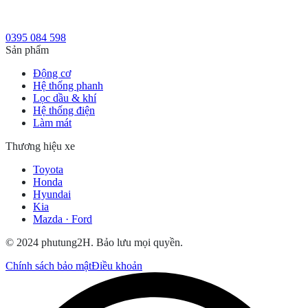
0395 084 598
Sản phẩm
Động cơ
Hệ thống phanh
Lọc dầu & khí
Hệ thống điện
Làm mát
Thương hiệu xe
Toyota
Honda
Hyundai
Kia
Mazda · Ford
© 2024 phutung2H. Bảo lưu mọi quyền.
Chính sách bảo mật
Điều khoản