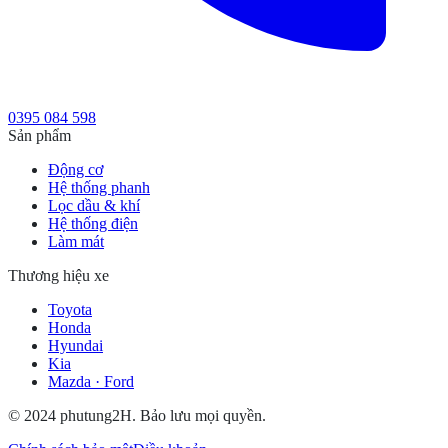
0395 084 598
Sản phẩm
Động cơ
Hệ thống phanh
Lọc dầu & khí
Hệ thống điện
Làm mát
Thương hiệu xe
Toyota
Honda
Hyundai
Kia
Mazda · Ford
© 2024 phutung2H. Bảo lưu mọi quyền.