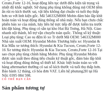
Cerato,Forte 12-16, hoạt động liên tục dưới điều kiện tải trọng và
nhiệt độ khắc nghiệt. Sử dụng phụ tùng không đúng mã OEM tiềm
ẩn rủi ro kích thước sai, vật liệu không đạt chuẩn và tuổi thọ thấp
hơn so với linh kiện gốc. Mã 546332M000 Mobis đảm bảo lắp khít
hoàn toàn và hoạt động đúng thông số nhà máy. Nếu bạn chưa chắc
phiên bản xe của mình, hãy liên hệ trực tiếp để được kiểm tra trước
khi đặt hàng. Phụ tùng có sẵn tại kho Hai Bà Trưng, Hà Nội. Giao
nhanh nội thành, hỗ trợ vận chuyển toàn quốc. Thông số kỹ thuật:
Loại phụ tùng: Cao su đệm lò xo Tr dưới Mã OEM: 546332M000
Nhà sản xuất OEM: Hyundai Mobis Thương hiệu xe: Hyundai &
Kia Mẫu xe tương thích: Hyundai & Kia Tucson, Cerato,Forte 12-
16 Xe tương thích: Hyundai & Kia Tucson, Cerato,Forte 12-16 Tại
sao chọn phụ tùng chính hãng Mobis: Phụ tùng Hyundai Mobis
được sản xuất theo đúng tiêu chuẩn kỹ thuật gốc, đảm bảo lắp khít
và hoạt động đúng thông số thiết kế. Khác biệt hoàn toàn so với
hàng aftermarket thường có sai số kích thước và tuổi thọ thấp hơn.
Bảo hành 12 tháng, có hóa đơn VAT. Liên hệ phutung2H tại Hà
Nội: 0395 084 598.
CÓ THỂ BẠN CẦN
Sản phẩm tương tự