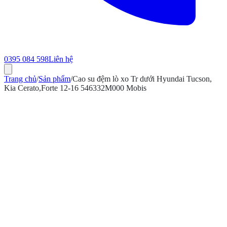
0395 084 598
Liên hệ
Trang chủ
/
Sản phẩm
/
Cao su đệm lò xo Tr dưới Hyundai Tucson,
Kia Cerato,Forte 12-16 546332M000 Mobis
ính hãng
Bảo hành 12 tháng
Có hóa đơn VAT