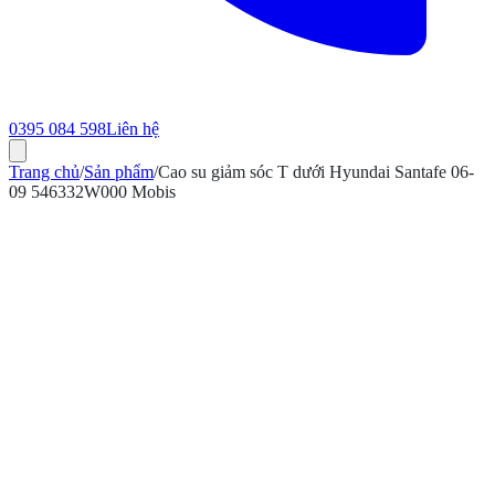
0395 084 598
Liên hệ
Trang chủ
/
Sản phẩm
/
Cao su giảm sóc T dưới Hyundai Santafe 06-
09 546332W000 Mobis
ính hãng
Bảo hành 12 tháng
Có hóa đơn VAT