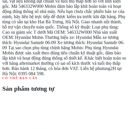
sai, vật liệu không đạt chuẩn và tuổi thọ thấp hơn so với linh kiện
gốc. Mã 546332W000 Mobis đảm bảo lắp khít hoàn toàn và hoạt
động đúng thông số nhà máy. Nếu bạn chưa chắc phiên bản xe của
mình, hãy liên hệ trực tiếp để được kiểm tra trước khi đặt hàng. Phụ
tùng có sẵn tại kho Hai Bà Trưng, Hà Nội. Giao nhanh nội thành,
hỗ trợ vận chuyển toàn quốc. Thông số kỹ thuật: Loại phụ tùng:
Cao su giảm sóc T dưới Mã OEM: 546332W000 Nhà sản xuất
OEM: Hyundai Mobis Thương hiệu xe: Hyundai Mẫu xe tương
thích: Hyundai Santafe 06-09 Xe tương thích: Hyundai Santafe 06-
09 Tại sao chọn phụ tùng chính hãng Mobis: Phụ tùng Hyundai
Mobis được sản xuất theo đúng tiêu chuẩn kỹ thuật gốc, đảm bảo
lắp khít và hoạt động đúng thông số thiết kế. Khác biệt hoàn toàn so
với hàng aftermarket thường có sai số kích thước và tuổi thọ thấp
hơn. Bảo hành 12 tháng, có hóa đơn VAT. Liên hệ phutung2H tại
Hà Nội: 0395 084 598.
CÓ THỂ BẠN CẦN
Sản phẩm tương tự