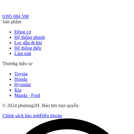
0395 084 598
Sản phẩm
Động cơ
Hệ thống phanh
Lọc dầu & khí
Hệ thống điện
Làm mát
Thương hiệu xe
Toyota
Honda
Hyundai
Kia
Mazda · Ford
© 2024 phutung2H. Bảo lưu mọi quyền.
Chính sách bảo mật
Điều khoản