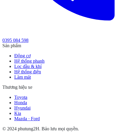
0395 084 598
Sản phẩm
Động cơ
Hệ thống phanh
Lọc dầu & khí
Hệ thống điện
Làm mát
Thương hiệu xe
Toyota
Honda
Hyundai
Kia
Mazda · Ford
© 2024 phutung2H. Bảo lưu mọi quyền.