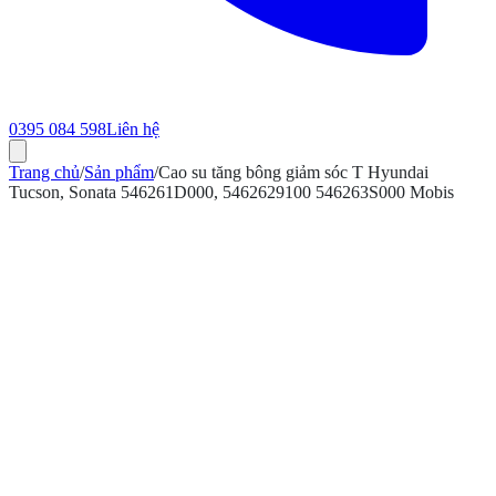
0395 084 598
Liên hệ
Trang chủ
/
Sản phẩm
/
Cao su tăng bông giảm sóc T Hyundai
Tucson, Sonata 546261D000, 5462629100 546263S000 Mobis
ính hãng
Bảo hành 12 tháng
Có hóa đơn VAT