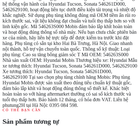
hệ thống vận hành của Hyundai Tucson, Sonata 546261D000,
5462629100, hoạt động liên tục dưới điều kiện tải trọng và nhiệt độ
khắc nghiệt. Sử dụng phụ tùng không đúng mã OEM tiềm ẩn rủi ro
kích thước sai, vật liệu không đạt chuẩn và tuổi thọ thấp hơn so với
linh kiện gốc. Mã 546263S000 Mobis đảm bảo lắp khít hoàn toàn
và hoạt động đúng thông số nhà máy. Nếu bạn chưa chắc phiên bản
xe của mình, hãy liên hệ trực tiếp để được kiểm tra trước khi đặt
hàng. Phụ tùng có sẵn tại kho Hai Bà Trưng, Hà Nội. Giao nhanh
nội thành, hỗ trợ vận chuyển toàn quốc. Thông số kỹ thuật: Loại
phụ tùng: Cao su tăng bông giảm sóc T Mã OEM: 546263S000
Nhà sản xuất OEM: Hyundai Mobis Thương hiệu xe: Hyundai Mẫu
xe tương thích: Hyundai Tucson, Sonata 546261D000, 5462629100
Xe tương thích: Hyundai Tucson, Sonata 546261D000,
5462629100 Tại sao chọn phụ tùng chính hãng Mobis: Phụ tùng
Hyundai Mobis được sản xuất theo đúng tiêu chuẩn kỹ thuật gốc,
đảm bảo lắp khít và hoạt động đúng thông số thiết kế. Khác biệt
hoàn toàn so với hàng aftermarket thường có sai số kích thước và
tuổi thọ thấp hơn. Bảo hành 12 tháng, có hóa đơn VAT. Liên hệ
phutung2H tại Hà Nội: 0395 084 598.
CÓ THỂ BẠN CẦN
Sản phẩm tương tự