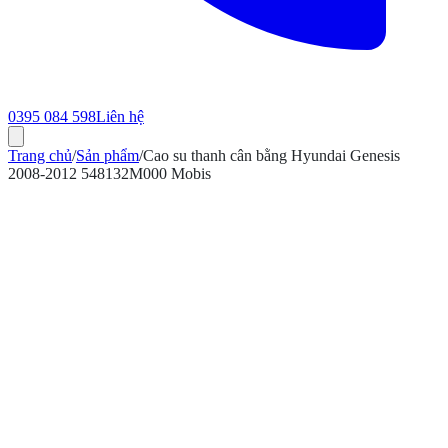
0395 084 598
Liên hệ
Trang chủ
/
Sản phẩm
/
Cao su thanh cân bằng Hyundai Genesis
2008-2012 548132M000 Mobis
ính hãng
Bảo hành 12 tháng
Có hóa đơn VAT