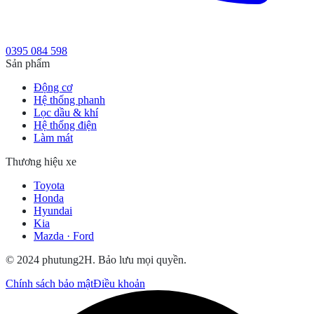
0395 084 598
Sản phẩm
Động cơ
Hệ thống phanh
Lọc dầu & khí
Hệ thống điện
Làm mát
Thương hiệu xe
Toyota
Honda
Hyundai
Kia
Mazda · Ford
© 2024 phutung2H. Bảo lưu mọi quyền.
Chính sách bảo mật
Điều khoản