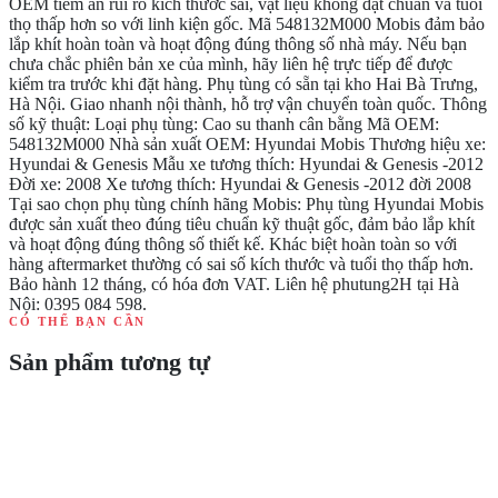
OEM tiềm ẩn rủi ro kích thước sai, vật liệu không đạt chuẩn và tuổi
thọ thấp hơn so với linh kiện gốc. Mã 548132M000 Mobis đảm bảo
lắp khít hoàn toàn và hoạt động đúng thông số nhà máy. Nếu bạn
chưa chắc phiên bản xe của mình, hãy liên hệ trực tiếp để được
kiểm tra trước khi đặt hàng. Phụ tùng có sẵn tại kho Hai Bà Trưng,
Hà Nội. Giao nhanh nội thành, hỗ trợ vận chuyển toàn quốc. Thông
số kỹ thuật: Loại phụ tùng: Cao su thanh cân bằng Mã OEM:
548132M000 Nhà sản xuất OEM: Hyundai Mobis Thương hiệu xe:
Hyundai & Genesis Mẫu xe tương thích: Hyundai & Genesis -2012
Đời xe: 2008 Xe tương thích: Hyundai & Genesis -2012 đời 2008
Tại sao chọn phụ tùng chính hãng Mobis: Phụ tùng Hyundai Mobis
được sản xuất theo đúng tiêu chuẩn kỹ thuật gốc, đảm bảo lắp khít
và hoạt động đúng thông số thiết kế. Khác biệt hoàn toàn so với
hàng aftermarket thường có sai số kích thước và tuổi thọ thấp hơn.
Bảo hành 12 tháng, có hóa đơn VAT. Liên hệ phutung2H tại Hà
Nội: 0395 084 598.
CÓ THỂ BẠN CẦN
Sản phẩm tương tự