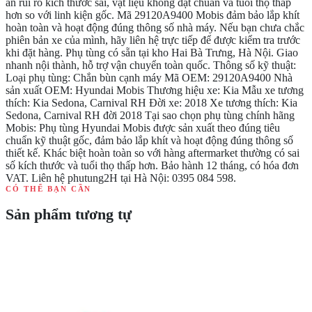
ẩn rủi ro kích thước sai, vật liệu không đạt chuẩn và tuổi thọ thấp
hơn so với linh kiện gốc. Mã 29120A9400 Mobis đảm bảo lắp khít
hoàn toàn và hoạt động đúng thông số nhà máy. Nếu bạn chưa chắc
phiên bản xe của mình, hãy liên hệ trực tiếp để được kiểm tra trước
khi đặt hàng. Phụ tùng có sẵn tại kho Hai Bà Trưng, Hà Nội. Giao
nhanh nội thành, hỗ trợ vận chuyển toàn quốc. Thông số kỹ thuật:
Loại phụ tùng: Chắn bùn cạnh máy Mã OEM: 29120A9400 Nhà
sản xuất OEM: Hyundai Mobis Thương hiệu xe: Kia Mẫu xe tương
thích: Kia Sedona, Carnival RH Đời xe: 2018 Xe tương thích: Kia
Sedona, Carnival RH đời 2018 Tại sao chọn phụ tùng chính hãng
Mobis: Phụ tùng Hyundai Mobis được sản xuất theo đúng tiêu
chuẩn kỹ thuật gốc, đảm bảo lắp khít và hoạt động đúng thông số
thiết kế. Khác biệt hoàn toàn so với hàng aftermarket thường có sai
số kích thước và tuổi thọ thấp hơn. Bảo hành 12 tháng, có hóa đơn
VAT. Liên hệ phutung2H tại Hà Nội: 0395 084 598.
CÓ THỂ BẠN CẦN
Sản phẩm tương tự