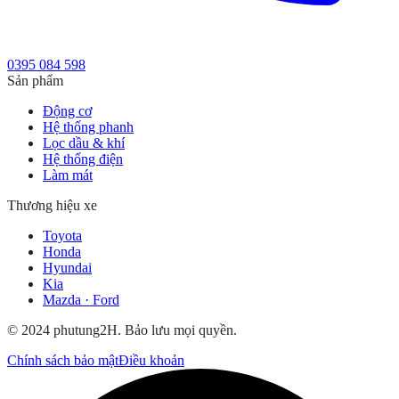
0395 084 598
Sản phẩm
Động cơ
Hệ thống phanh
Lọc dầu & khí
Hệ thống điện
Làm mát
Thương hiệu xe
Toyota
Honda
Hyundai
Kia
Mazda · Ford
© 2024 phutung2H. Bảo lưu mọi quyền.
Chính sách bảo mật
Điều khoản