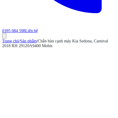
0395 084 598
Liên hệ
Trang chủ
/
Sản phẩm
/
Chắn bùn cạnh máy Kia Sedona, Carnival
2018 RH 29120A9400 Mobis
ính hãng
Bảo hành 12 tháng
Có hóa đơn VAT