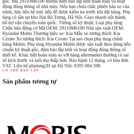
gốc. Mã 29110M6100 Mobis đảm bảo lắp khít hoàn toàn và hoạt
động đúng thông số nhà máy. Nếu bạn chưa chắc phiên bản xe của
mình, hãy liên hệ trực tiếp để được kiểm tra trước khi đặt hàng. Phụ
tùng có sẵn tại kho Hai Bà Trưng, Hà Nội. Giao nhanh nội thành,
hỗ trợ vận chuyển toàn quốc. Thông số kỹ thuật: Loại phụ tùng:
Chắn bùn động cơ Mã OEM: 29110M6100 Nhà sản xuất OEM:
Hyundai Mobis Thương hiệu xe: Kia Mẫu xe tương thích: Kia
Cerato Xe tương thích: Kia Cerato Tại sao chọn phụ tùng chính
hãng Mobis: Phụ tùng Hyundai Mobis được sản xuất theo đúng tiêu
chuẩn kỹ thuật gốc, đảm bảo lắp khít và hoạt động đúng thông số
thiết kế. Khác biệt hoàn toàn so với hàng aftermarket thường có sai
số kích thước và tuổi thọ thấp hơn. Bảo hành 12 tháng, có hóa đơn
VAT. Liên hệ phutung2H tại Hà Nội: 0395 084 598.
CÓ THỂ BẠN CẦN
Sản phẩm tương tự