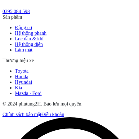
0395 084 598
Sản phẩm
Động cơ
Hệ thống phanh
Lọc dầu & khí
Hệ thống điện
Làm mát
Thương hiệu xe
Toyota
Honda
Hyundai
Kia
Mazda · Ford
© 2024 phutung2H. Bảo lưu mọi quyền.
Chính sách bảo mật
Điều khoản