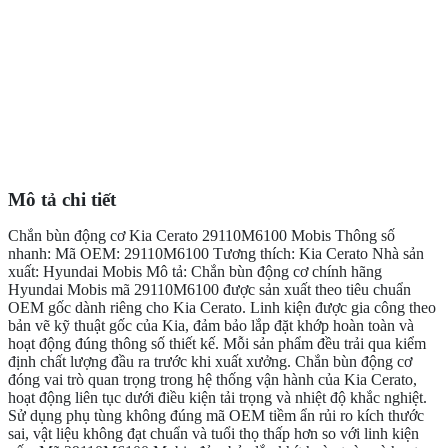
Mô tả chi tiết
Chắn bùn động cơ Kia Cerato 29110M6100 Mobis Thông số
nhanh: Mã OEM: 29110M6100 Tương thích: Kia Cerato Nhà sản
xuất: Hyundai Mobis Mô tả: Chắn bùn động cơ chính hãng
Hyundai Mobis mã 29110M6100 được sản xuất theo tiêu chuẩn
OEM gốc dành riêng cho Kia Cerato. Linh kiện được gia công theo
bản vẽ kỹ thuật gốc của Kia, đảm bảo lắp đặt khớp hoàn toàn và
hoạt động đúng thông số thiết kế. Mỗi sản phẩm đều trải qua kiểm
định chất lượng đầu ra trước khi xuất xưởng. Chắn bùn động cơ
đóng vai trò quan trọng trong hệ thống vận hành của Kia Cerato,
hoạt động liên tục dưới điều kiện tải trọng và nhiệt độ khắc nghiệt.
Sử dụng phụ tùng không đúng mã OEM tiềm ẩn rủi ro kích thước
sai, vật liệu không đạt chuẩn và tuổi thọ thấp hơn so với linh kiện