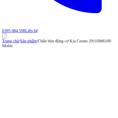
0395 084 598
Liên hệ
Trang chủ
/
Sản phẩm
/
Chắn bùn động cơ Kia Cerato 29110M6100
Mobis
ính hãng
Bảo hành 12 tháng
Có hóa đơn VAT