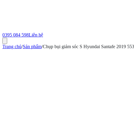
0395 084 598
Liên hệ
Trang chủ
/
Sản phẩm
/
Chụp bụi giảm sóc S Hyundai Santafe 2019 5
ính hãng
Bảo hành 12 tháng
Có hóa đơn VAT