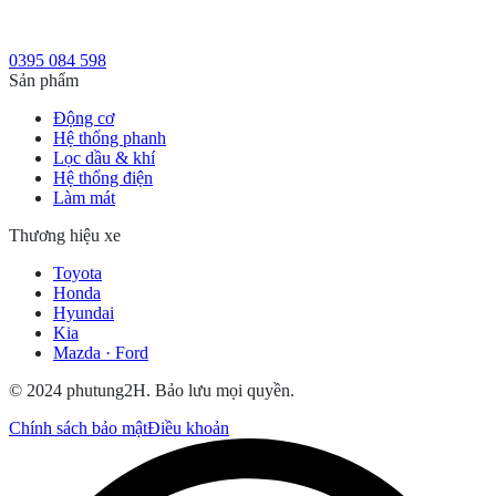
0395 084 598
Sản phẩm
Động cơ
Hệ thống phanh
Lọc dầu & khí
Hệ thống điện
Làm mát
Thương hiệu xe
Toyota
Honda
Hyundai
Kia
Mazda · Ford
© 2024 phutung2H. Bảo lưu mọi quyền.
Chính sách bảo mật
Điều khoản