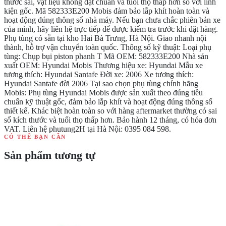
thước sai, vật liệu không đạt chuẩn và tuổi thọ thấp hơn so với linh
kiện gốc. Mã 582333E200 Mobis đảm bảo lắp khít hoàn toàn và
hoạt động đúng thông số nhà máy. Nếu bạn chưa chắc phiên bản xe
của mình, hãy liên hệ trực tiếp để được kiểm tra trước khi đặt hàng.
Phụ tùng có sẵn tại kho Hai Bà Trưng, Hà Nội. Giao nhanh nội
thành, hỗ trợ vận chuyển toàn quốc. Thông số kỹ thuật: Loại phụ
tùng: Chụp bụi piston phanh T Mã OEM: 582333E200 Nhà sản
xuất OEM: Hyundai Mobis Thương hiệu xe: Hyundai Mẫu xe
tương thích: Hyundai Santafe Đời xe: 2006 Xe tương thích:
Hyundai Santafe đời 2006 Tại sao chọn phụ tùng chính hãng
Mobis: Phụ tùng Hyundai Mobis được sản xuất theo đúng tiêu
chuẩn kỹ thuật gốc, đảm bảo lắp khít và hoạt động đúng thông số
thiết kế. Khác biệt hoàn toàn so với hàng aftermarket thường có sai
số kích thước và tuổi thọ thấp hơn. Bảo hành 12 tháng, có hóa đơn
VAT. Liên hệ phutung2H tại Hà Nội: 0395 084 598.
CÓ THỂ BẠN CẦN
Sản phẩm tương tự