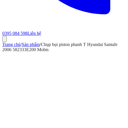
0395 084 598
Liên hệ
Trang chủ
/
Sản phẩm
/
Chụp bụi piston phanh T Hyundai Santafe
2006 582333E200 Mobis
ính hãng
Bảo hành 12 tháng
Có hóa đơn VAT