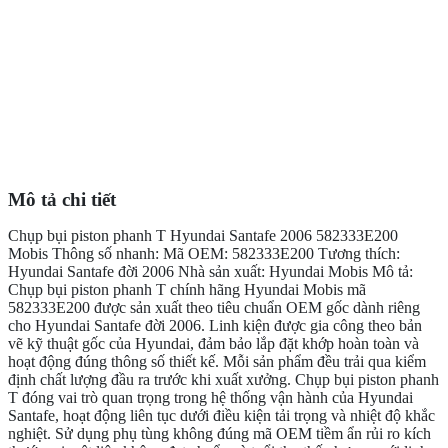
Mô tả chi tiết
Chụp bụi piston phanh T Hyundai Santafe 2006 582333E200
Mobis Thông số nhanh: Mã OEM: 582333E200 Tương thích:
Hyundai Santafe đời 2006 Nhà sản xuất: Hyundai Mobis Mô tả:
Chụp bụi piston phanh T chính hãng Hyundai Mobis mã
582333E200 được sản xuất theo tiêu chuẩn OEM gốc dành riêng
cho Hyundai Santafe đời 2006. Linh kiện được gia công theo bản
vẽ kỹ thuật gốc của Hyundai, đảm bảo lắp đặt khớp hoàn toàn và
hoạt động đúng thông số thiết kế. Mỗi sản phẩm đều trải qua kiểm
định chất lượng đầu ra trước khi xuất xưởng. Chụp bụi piston phanh
T đóng vai trò quan trọng trong hệ thống vận hành của Hyundai
Santafe, hoạt động liên tục dưới điều kiện tải trọng và nhiệt độ khắc
nghiệt. Sử dụng phụ tùng không đúng mã OEM tiềm ẩn rủi ro kích