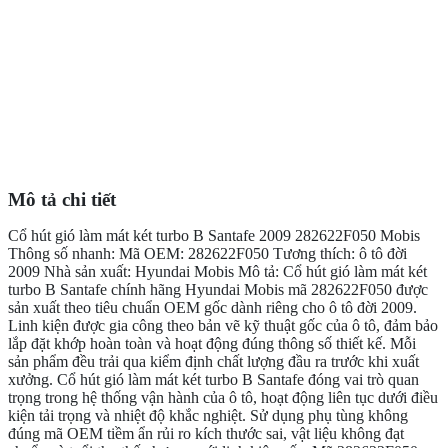
Mô tả chi tiết
Cổ hút gió làm mát két turbo B Santafe 2009 282622F050 Mobis
Thông số nhanh: Mã OEM: 282622F050 Tương thích: ô tô đời
2009 Nhà sản xuất: Hyundai Mobis Mô tả: Cổ hút gió làm mát két
turbo B Santafe chính hãng Hyundai Mobis mã 282622F050 được
sản xuất theo tiêu chuẩn OEM gốc dành riêng cho ô tô đời 2009.
Linh kiện được gia công theo bản vẽ kỹ thuật gốc của ô tô, đảm bảo
lắp đặt khớp hoàn toàn và hoạt động đúng thông số thiết kế. Mỗi
sản phẩm đều trải qua kiểm định chất lượng đầu ra trước khi xuất
xưởng. Cổ hút gió làm mát két turbo B Santafe đóng vai trò quan
trọng trong hệ thống vận hành của ô tô, hoạt động liên tục dưới điều
kiện tải trọng và nhiệt độ khắc nghiệt. Sử dụng phụ tùng không
đúng mã OEM tiềm ẩn rủi ro kích thước sai, vật liệu không đạt