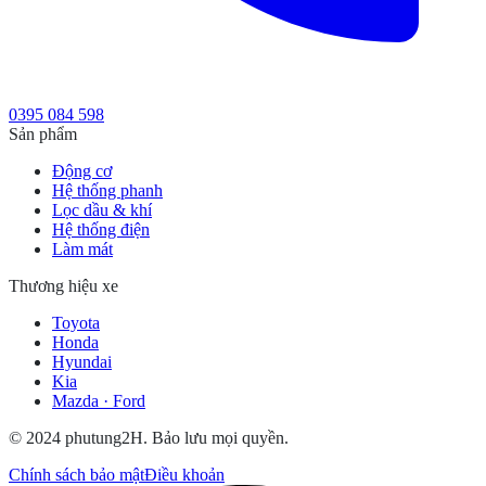
0395 084 598
Sản phẩm
Động cơ
Hệ thống phanh
Lọc dầu & khí
Hệ thống điện
Làm mát
Thương hiệu xe
Toyota
Honda
Hyundai
Kia
Mazda · Ford
© 2024 phutung2H. Bảo lưu mọi quyền.
Chính sách bảo mật
Điều khoản