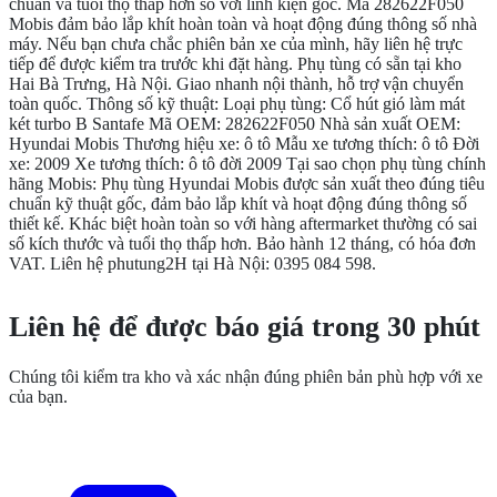
chuẩn và tuổi thọ thấp hơn so với linh kiện gốc. Mã 282622F050
Mobis đảm bảo lắp khít hoàn toàn và hoạt động đúng thông số nhà
máy. Nếu bạn chưa chắc phiên bản xe của mình, hãy liên hệ trực
tiếp để được kiểm tra trước khi đặt hàng. Phụ tùng có sẵn tại kho
Hai Bà Trưng, Hà Nội. Giao nhanh nội thành, hỗ trợ vận chuyển
toàn quốc. Thông số kỹ thuật: Loại phụ tùng: Cổ hút gió làm mát
két turbo B Santafe Mã OEM: 282622F050 Nhà sản xuất OEM:
Hyundai Mobis Thương hiệu xe: ô tô Mẫu xe tương thích: ô tô Đời
xe: 2009 Xe tương thích: ô tô đời 2009 Tại sao chọn phụ tùng chính
hãng Mobis: Phụ tùng Hyundai Mobis được sản xuất theo đúng tiêu
chuẩn kỹ thuật gốc, đảm bảo lắp khít và hoạt động đúng thông số
thiết kế. Khác biệt hoàn toàn so với hàng aftermarket thường có sai
số kích thước và tuổi thọ thấp hơn. Bảo hành 12 tháng, có hóa đơn
VAT. Liên hệ phutung2H tại Hà Nội: 0395 084 598.
CẦN THÊM THÔNG TIN?
Liên hệ để được báo giá trong 30 phút
Chúng tôi kiểm tra kho và xác nhận đúng phiên bản phù hợp với xe
của bạn.