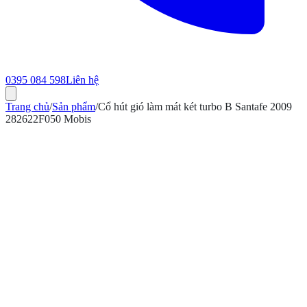
0395 084 598
Liên hệ
Trang chủ
/
Sản phẩm
/
Cổ hút gió làm mát két turbo B Santafe 2009
282622F050 Mobis
ính hãng
Bảo hành 12 tháng
Có hóa đơn VAT