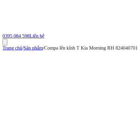
0395 084 598
Liên hệ
Trang chủ
/
Sản phẩm
/
Compa lên kính T Kia Morning RH 824040701
ính hãng
Bảo hành 12 tháng
Có hóa đơn VAT