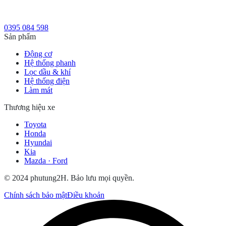
0395 084 598
Sản phẩm
Động cơ
Hệ thống phanh
Lọc dầu & khí
Hệ thống điện
Làm mát
Thương hiệu xe
Toyota
Honda
Hyundai
Kia
Mazda · Ford
© 2024 phutung2H. Bảo lưu mọi quyền.
Chính sách bảo mật
Điều khoản