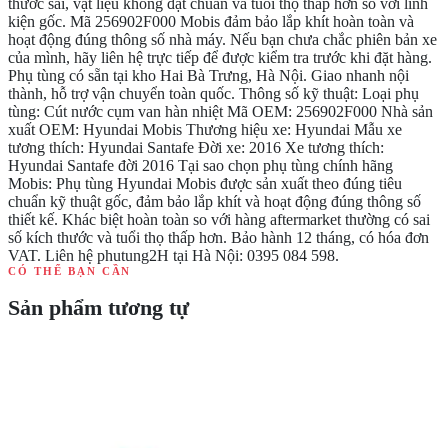
thước sai, vật liệu không đạt chuẩn và tuổi thọ thấp hơn so với linh
kiện gốc. Mã 256902F000 Mobis đảm bảo lắp khít hoàn toàn và
hoạt động đúng thông số nhà máy. Nếu bạn chưa chắc phiên bản xe
của mình, hãy liên hệ trực tiếp để được kiểm tra trước khi đặt hàng.
Phụ tùng có sẵn tại kho Hai Bà Trưng, Hà Nội. Giao nhanh nội
thành, hỗ trợ vận chuyển toàn quốc. Thông số kỹ thuật: Loại phụ
tùng: Cút nước cụm van hàn nhiệt Mã OEM: 256902F000 Nhà sản
xuất OEM: Hyundai Mobis Thương hiệu xe: Hyundai Mẫu xe
tương thích: Hyundai Santafe Đời xe: 2016 Xe tương thích:
Hyundai Santafe đời 2016 Tại sao chọn phụ tùng chính hãng
Mobis: Phụ tùng Hyundai Mobis được sản xuất theo đúng tiêu
chuẩn kỹ thuật gốc, đảm bảo lắp khít và hoạt động đúng thông số
thiết kế. Khác biệt hoàn toàn so với hàng aftermarket thường có sai
số kích thước và tuổi thọ thấp hơn. Bảo hành 12 tháng, có hóa đơn
VAT. Liên hệ phutung2H tại Hà Nội: 0395 084 598.
CÓ THỂ BẠN CẦN
Sản phẩm tương tự