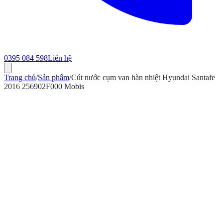
0395 084 598
Liên hệ
Trang chủ
/
Sản phẩm
/
Cút nước cụm van hàn nhiệt Hyundai Santafe
2016 256902F000 Mobis
ính hãng
Bảo hành 12 tháng
Có hóa đơn VAT