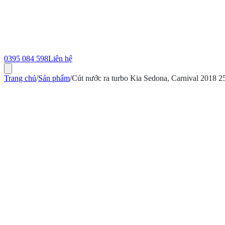
0395 084 598
Liên hệ
Trang chủ
/
Sản phẩm
/
Cút nước ra turbo Kia Sedona, Carnival 2018
ính hãng
Bảo hành 12 tháng
Có hóa đơn VAT