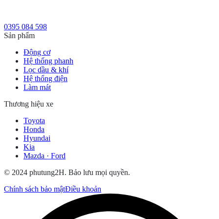
0395 084 598
Sản phẩm
Động cơ
Hệ thống phanh
Lọc dầu & khí
Hệ thống điện
Làm mát
Thương hiệu xe
Toyota
Honda
Hyundai
Kia
Mazda · Ford
© 2024 phutung2H. Bảo lưu mọi quyền.
Chính sách bảo mật
Điều khoản