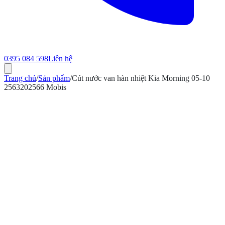
0395 084 598
Liên hệ
Trang chủ
/
Sản phẩm
/
Cút nước van hàn nhiệt Kia Morning 05-10
2563202566 Mobis
ính hãng
Bảo hành 12 tháng
Có hóa đơn VAT