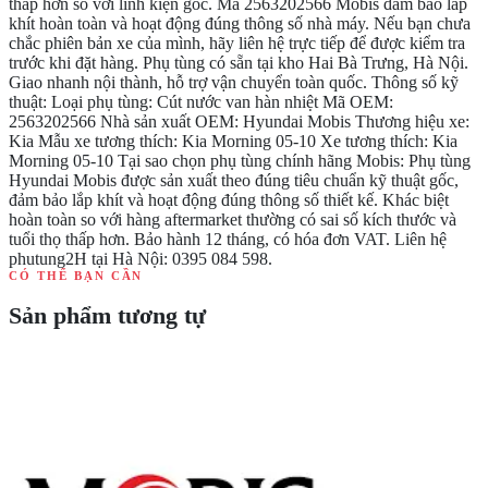
thấp hơn so với linh kiện gốc. Mã 2563202566 Mobis đảm bảo lắp
khít hoàn toàn và hoạt động đúng thông số nhà máy. Nếu bạn chưa
chắc phiên bản xe của mình, hãy liên hệ trực tiếp để được kiểm tra
trước khi đặt hàng. Phụ tùng có sẵn tại kho Hai Bà Trưng, Hà Nội.
Giao nhanh nội thành, hỗ trợ vận chuyển toàn quốc. Thông số kỹ
thuật: Loại phụ tùng: Cút nước van hàn nhiệt Mã OEM:
2563202566 Nhà sản xuất OEM: Hyundai Mobis Thương hiệu xe:
Kia Mẫu xe tương thích: Kia Morning 05-10 Xe tương thích: Kia
Morning 05-10 Tại sao chọn phụ tùng chính hãng Mobis: Phụ tùng
Hyundai Mobis được sản xuất theo đúng tiêu chuẩn kỹ thuật gốc,
đảm bảo lắp khít và hoạt động đúng thông số thiết kế. Khác biệt
hoàn toàn so với hàng aftermarket thường có sai số kích thước và
tuổi thọ thấp hơn. Bảo hành 12 tháng, có hóa đơn VAT. Liên hệ
phutung2H tại Hà Nội: 0395 084 598.
CÓ THỂ BẠN CẦN
Sản phẩm tương tự