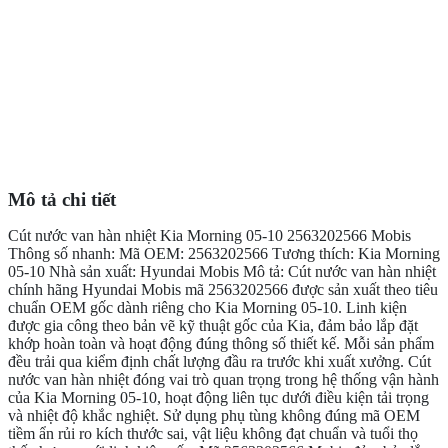
Mô tả chi tiết
Cút nước van hàn nhiệt Kia Morning 05-10 2563202566 Mobis
Thông số nhanh: Mã OEM: 2563202566 Tương thích: Kia Morning
05-10 Nhà sản xuất: Hyundai Mobis Mô tả: Cút nước van hàn nhiệt
chính hãng Hyundai Mobis mã 2563202566 được sản xuất theo tiêu
chuẩn OEM gốc dành riêng cho Kia Morning 05-10. Linh kiện
được gia công theo bản vẽ kỹ thuật gốc của Kia, đảm bảo lắp đặt
khớp hoàn toàn và hoạt động đúng thông số thiết kế. Mỗi sản phẩm
đều trải qua kiểm định chất lượng đầu ra trước khi xuất xưởng. Cút
nước van hàn nhiệt đóng vai trò quan trọng trong hệ thống vận hành
của Kia Morning 05-10, hoạt động liên tục dưới điều kiện tải trọng
và nhiệt độ khắc nghiệt. Sử dụng phụ tùng không đúng mã OEM
tiềm ẩn rủi ro kích thước sai, vật liệu không đạt chuẩn và tuổi thọ