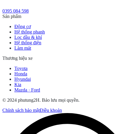
0395 084 598
Sản phẩm
Động cơ
Hệ thống phanh
Lọc dầu & khí
Hệ thống điện
Làm mát
Thương hiệu xe
Toyota
Honda
Hyundai
Kia
Mazda · Ford
© 2024 phutung2H. Bảo lưu mọi quyền.
Chính sách bảo mật
Điều khoản