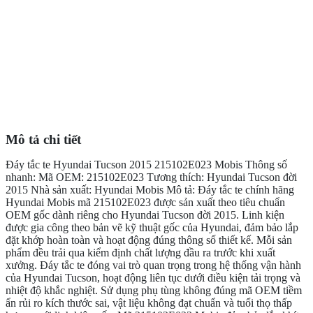
Mô tả chi tiết
Đáy tắc te Hyundai Tucson 2015 215102E023 Mobis Thông số
nhanh: Mã OEM: 215102E023 Tương thích: Hyundai Tucson đời
2015 Nhà sản xuất: Hyundai Mobis Mô tả: Đáy tắc te chính hãng
Hyundai Mobis mã 215102E023 được sản xuất theo tiêu chuẩn
OEM gốc dành riêng cho Hyundai Tucson đời 2015. Linh kiện
được gia công theo bản vẽ kỹ thuật gốc của Hyundai, đảm bảo lắp
đặt khớp hoàn toàn và hoạt động đúng thông số thiết kế. Mỗi sản
phẩm đều trải qua kiểm định chất lượng đầu ra trước khi xuất
xưởng. Đáy tắc te đóng vai trò quan trọng trong hệ thống vận hành
của Hyundai Tucson, hoạt động liên tục dưới điều kiện tải trọng và
nhiệt độ khắc nghiệt. Sử dụng phụ tùng không đúng mã OEM tiềm
ẩn rủi ro kích thước sai, vật liệu không đạt chuẩn và tuổi thọ thấp