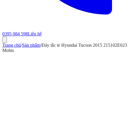
0395 084 598
Liên hệ
Trang chủ
/
Sản phẩm
/
Đáy tắc te Hyundai Tucson 2015 215102E023
Mobis
ính hãng
Bảo hành 12 tháng
Có hóa đơn VAT