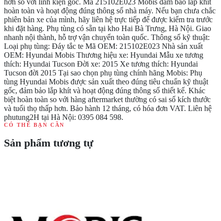
hơn so với linh kiện gốc. Mã 215102E023 Mobis đảm bảo lắp khít
hoàn toàn và hoạt động đúng thông số nhà máy. Nếu bạn chưa chắc
phiên bản xe của mình, hãy liên hệ trực tiếp để được kiểm tra trước
khi đặt hàng. Phụ tùng có sẵn tại kho Hai Bà Trưng, Hà Nội. Giao
nhanh nội thành, hỗ trợ vận chuyển toàn quốc. Thông số kỹ thuật:
Loại phụ tùng: Đáy tắc te Mã OEM: 215102E023 Nhà sản xuất
OEM: Hyundai Mobis Thương hiệu xe: Hyundai Mẫu xe tương
thích: Hyundai Tucson Đời xe: 2015 Xe tương thích: Hyundai
Tucson đời 2015 Tại sao chọn phụ tùng chính hãng Mobis: Phụ
tùng Hyundai Mobis được sản xuất theo đúng tiêu chuẩn kỹ thuật
gốc, đảm bảo lắp khít và hoạt động đúng thông số thiết kế. Khác
biệt hoàn toàn so với hàng aftermarket thường có sai số kích thước
và tuổi thọ thấp hơn. Bảo hành 12 tháng, có hóa đơn VAT. Liên hệ
phutung2H tại Hà Nội: 0395 084 598.
CÓ THỂ BẠN CẦN
Sản phẩm tương tự