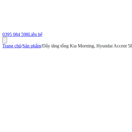
0395 084 598
Liên hệ
Trang chủ
/
Sản phẩm
/
Dây tăng tổng Kia Morning, Hyundai Accent
ính hãng
Bảo hành 12 tháng
Có hóa đơn VAT