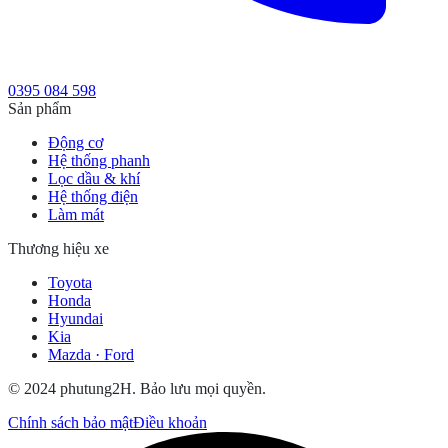
0395 084 598
Sản phẩm
Động cơ
Hệ thống phanh
Lọc dầu & khí
Hệ thống điện
Làm mát
Thương hiệu xe
Toyota
Honda
Hyundai
Kia
Mazda · Ford
© 2024 phutung2H. Bảo lưu mọi quyền.
Chính sách bảo mật
Điều khoản