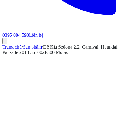
0395 084 598
Liên hệ
Trang chủ
/
Sản phẩm
/
Đề Kia Sedona 2.2, Carnival, Hyundai
Palisade 2018 361002F300 Mobis
ính hãng
Bảo hành 12 tháng
Có hóa đơn VAT