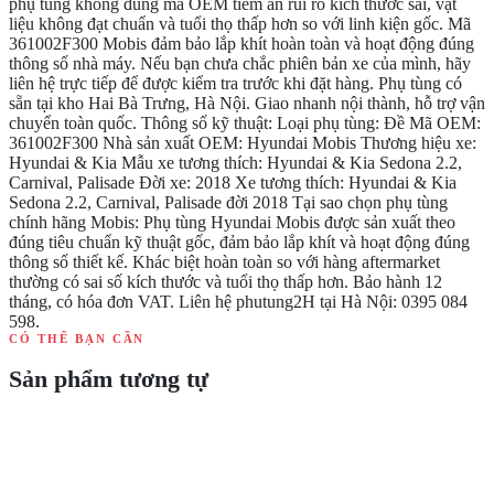
phụ tùng không đúng mã OEM tiềm ẩn rủi ro kích thước sai, vật
liệu không đạt chuẩn và tuổi thọ thấp hơn so với linh kiện gốc. Mã
361002F300 Mobis đảm bảo lắp khít hoàn toàn và hoạt động đúng
thông số nhà máy. Nếu bạn chưa chắc phiên bản xe của mình, hãy
liên hệ trực tiếp để được kiểm tra trước khi đặt hàng. Phụ tùng có
sẵn tại kho Hai Bà Trưng, Hà Nội. Giao nhanh nội thành, hỗ trợ vận
chuyển toàn quốc. Thông số kỹ thuật: Loại phụ tùng: Đề Mã OEM:
361002F300 Nhà sản xuất OEM: Hyundai Mobis Thương hiệu xe:
Hyundai & Kia Mẫu xe tương thích: Hyundai & Kia Sedona 2.2,
Carnival, Palisade Đời xe: 2018 Xe tương thích: Hyundai & Kia
Sedona 2.2, Carnival, Palisade đời 2018 Tại sao chọn phụ tùng
chính hãng Mobis: Phụ tùng Hyundai Mobis được sản xuất theo
đúng tiêu chuẩn kỹ thuật gốc, đảm bảo lắp khít và hoạt động đúng
thông số thiết kế. Khác biệt hoàn toàn so với hàng aftermarket
thường có sai số kích thước và tuổi thọ thấp hơn. Bảo hành 12
tháng, có hóa đơn VAT. Liên hệ phutung2H tại Hà Nội: 0395 084
598.
CÓ THỂ BẠN CẦN
Sản phẩm tương tự