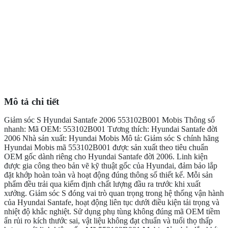
Mô tả chi tiết
Giảm sóc S Hyundai Santafe 2006 553102B001 Mobis Thông số
nhanh: Mã OEM: 553102B001 Tương thích: Hyundai Santafe đời
2006 Nhà sản xuất: Hyundai Mobis Mô tả: Giảm sóc S chính hãng
Hyundai Mobis mã 553102B001 được sản xuất theo tiêu chuẩn
OEM gốc dành riêng cho Hyundai Santafe đời 2006. Linh kiện
được gia công theo bản vẽ kỹ thuật gốc của Hyundai, đảm bảo lắp
đặt khớp hoàn toàn và hoạt động đúng thông số thiết kế. Mỗi sản
phẩm đều trải qua kiểm định chất lượng đầu ra trước khi xuất
xưởng. Giảm sóc S đóng vai trò quan trọng trong hệ thống vận hành
của Hyundai Santafe, hoạt động liên tục dưới điều kiện tải trọng và
nhiệt độ khắc nghiệt. Sử dụng phụ tùng không đúng mã OEM tiềm
ẩn rủi ro kích thước sai, vật liệu không đạt chuẩn và tuổi thọ thấp