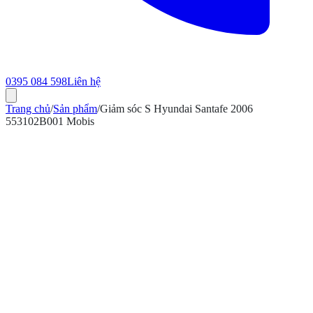
0395 084 598
Liên hệ
Trang chủ
/
Sản phẩm
/
Giảm sóc S Hyundai Santafe 2006
553102B001 Mobis
ính hãng
Bảo hành 12 tháng
Có hóa đơn VAT