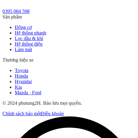
0395 084 598
Sản phẩm
Động cơ
Hệ thống phanh
Lọc dầu & khí
Hệ thống điện
Làm mát
Thương hiệu xe
Toyota
Honda
Hyundai
Kia
Mazda · Ford
© 2024 phutung2H. Bảo lưu mọi quyền.
Chính sách bảo mật
Điều khoản