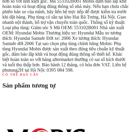
hơn so với linh kiện gốc. Mã 553102B001 Mobis đảm bảo lắp khít
hoàn toàn và hoạt động đúng thông số nhà máy. Nếu bạn chưa chắc
phiên bản xe của mình, hãy liên hệ trực tiếp để được kiểm tra trước
khi đặt hàng. Phụ tùng có sẵn tại kho Hai Bà Trưng, Hà Nội. Giao
nhanh nội thành, hỗ trợ vận chuyển toàn quốc. Thông số kỹ thuật:
Loại phụ tùng: Giảm sóc S Mã OEM: 553102B001 Nhà sản xuất
OEM: Hyundai Mobis Thương hiệu xe: Hyundai Mẫu xe tương
thích: Hyundai Santafe Đời xe: 2006 Xe tương thích: Hyundai
Santafe đời 2006 Tại sao chọn phụ tùng chính hãng Mobis: Phụ
tùng Hyundai Mobis được sản xuất theo đúng tiêu chuẩn kỹ thuật
gốc, đảm bảo lắp khít và hoạt động đúng thông số thiết kế. Khác
biệt hoàn toàn so với hàng aftermarket thường có sai số kích thước
và tuổi thọ thấp hơn. Bảo hành 12 tháng, có hóa đơn VAT. Liên hệ
phutung2H tại Hà Nội: 0395 084 598.
CÓ THỂ BẠN CẦN
Sản phẩm tương tự