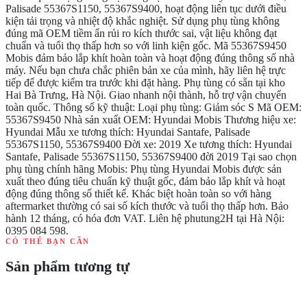
Palisade 55367S1150, 55367S9400, hoạt động liên tục dưới điều
kiện tải trọng và nhiệt độ khắc nghiệt. Sử dụng phụ tùng không
đúng mã OEM tiềm ẩn rủi ro kích thước sai, vật liệu không đạt
chuẩn và tuổi thọ thấp hơn so với linh kiện gốc. Mã 55367S9450
Mobis đảm bảo lắp khít hoàn toàn và hoạt động đúng thông số nhà
máy. Nếu bạn chưa chắc phiên bản xe của mình, hãy liên hệ trực
tiếp để được kiểm tra trước khi đặt hàng. Phụ tùng có sẵn tại kho
Hai Bà Trưng, Hà Nội. Giao nhanh nội thành, hỗ trợ vận chuyển
toàn quốc. Thông số kỹ thuật: Loại phụ tùng: Giảm sóc S Mã OEM:
55367S9450 Nhà sản xuất OEM: Hyundai Mobis Thương hiệu xe:
Hyundai Mẫu xe tương thích: Hyundai Santafe, Palisade
55367S1150, 55367S9400 Đời xe: 2019 Xe tương thích: Hyundai
Santafe, Palisade 55367S1150, 55367S9400 đời 2019 Tại sao chọn
phụ tùng chính hãng Mobis: Phụ tùng Hyundai Mobis được sản
xuất theo đúng tiêu chuẩn kỹ thuật gốc, đảm bảo lắp khít và hoạt
động đúng thông số thiết kế. Khác biệt hoàn toàn so với hàng
aftermarket thường có sai số kích thước và tuổi thọ thấp hơn. Bảo
hành 12 tháng, có hóa đơn VAT. Liên hệ phutung2H tại Hà Nội:
0395 084 598.
CÓ THỂ BẠN CẦN
Sản phẩm tương tự