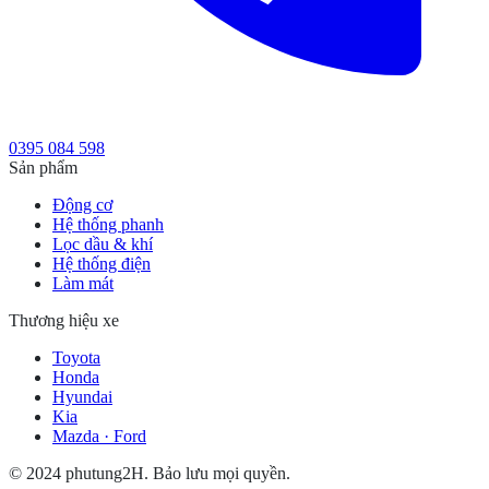
0395 084 598
Sản phẩm
Động cơ
Hệ thống phanh
Lọc dầu & khí
Hệ thống điện
Làm mát
Thương hiệu xe
Toyota
Honda
Hyundai
Kia
Mazda · Ford
© 2024 phutung2H. Bảo lưu mọi quyền.