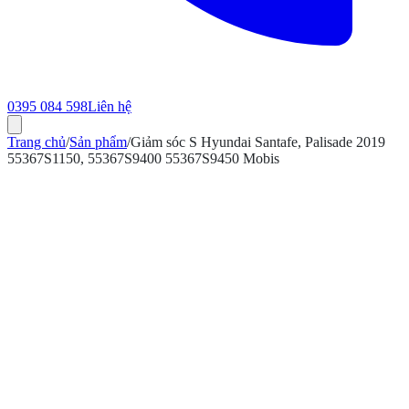
0395 084 598
Liên hệ
Trang chủ
/
Sản phẩm
/
Giảm sóc S Hyundai Santafe, Palisade 2019
55367S1150, 55367S9400 55367S9450 Mobis
ính hãng
Bảo hành 12 tháng
Có hóa đơn VAT