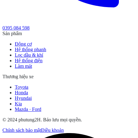
0395 084 598
Sản phẩm
Động cơ
Hệ thống phanh
Lọc dầu & khí
Hệ thống điện
Làm mát
Thương hiệu xe
Toyota
Honda
Hyundai
Kia
Mazda · Ford
© 2024 phutung2H. Bảo lưu mọi quyền.
Chính sách bảo mật
Điều khoản