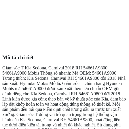
Mô tả chi tiết
Giảm sóc T Kia Sedona, Carnival 2018 RH 54661A9800
54661A9000 Mobis Thông số nhanh: Mã OEM: 54661A9000
Tương thích: Kia Sedona, Carnival RH 54661A9800 đời 2018 Nhà
sản xuất: Hyundai Mobis Mô tả: Giảm sóc T chính hãng Hyundai
Mobis mã 54661A9000 được sản xuất theo tiêu chuẩn OEM gốc
dành riêng cho Kia Sedona, Carnival RH 54661A9800 đời 2018.
Linh kiện được gia công theo bản vẽ kỹ thuật gốc của Kia, đảm bảo
lắp đặt khớp hoàn toàn và hoạt động đúng thông số thiết kế. Mỗi
sản phẩm đều trải qua kiểm định chất lượng đầu ra trước khi xuất
xưởng. Giảm sóc T đóng vai trò quan trọng trong hệ thống vận
hành của Kia Sedona, Carnival RH 54661A9800, hoạt động liên
tục dưới điều kiện tải trọng và nhiệt độ khắc nghiệt. Sử dụng phụ