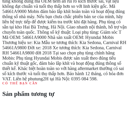
tùng không đúng mã OEM tiềm ẩn rủi ro kích thước sai, vật liệu
không đạt chuẩn và tuổi thọ thấp hơn so với linh kiện gốc. Mã
54661A9000 Mobis đảm bảo lắp khít hoàn toàn và hoạt động đúng
thông số nhà máy. Nếu bạn chưa chắc phiên bản xe của mình, hãy
liên hệ trực tiếp để được kiểm tra trước khi đặt hàng. Phụ tùng có
sẵn tại kho Hai Bà Trưng, Hà Nội. Giao nhanh nội thành, hỗ trợ vận
chuyển toàn quốc. Thông số kỹ thuật: Loại phụ tùng: Giảm sóc T
Mã OEM: 54661A9000 Nhà sản xuất OEM: Hyundai Mobis
Thương hiệu xe: Kia Mẫu xe tương thích: Kia Sedona, Carnival RH
54661A9800 Đời xe: 2018 Xe tương thích: Kia Sedona, Carnival
RH 54661A9800 đời 2018 Tại sao chọn phụ tùng chính hãng
Mobis: Phụ tùng Hyundai Mobis được sản xuất theo đúng tiêu
chuẩn kỹ thuật gốc, đảm bảo lắp khít và hoạt động đúng thông số
thiết kế. Khác biệt hoàn toàn so với hàng aftermarket thường có sai
số kích thước và tuổi thọ thấp hơn. Bảo hành 12 tháng, có hóa đơn
VAT. Liên hệ phutung2H tại Hà Nội: 0395 084 598.
CÓ THỂ BẠN CẦN
Sản phẩm tương tự