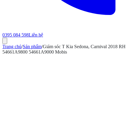
0395 084 598
Liên hệ
Trang chủ
/
Sản phẩm
/
Giảm sóc T Kia Sedona, Carnival 2018 RH
54661A9800 54661A9000 Mobis
ính hãng
Bảo hành 12 tháng
Có hóa đơn VAT