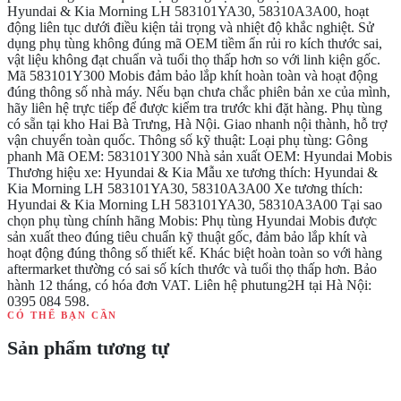
Hyundai & Kia Morning LH 583101YA30, 58310A3A00, hoạt
động liên tục dưới điều kiện tải trọng và nhiệt độ khắc nghiệt. Sử
dụng phụ tùng không đúng mã OEM tiềm ẩn rủi ro kích thước sai,
vật liệu không đạt chuẩn và tuổi thọ thấp hơn so với linh kiện gốc.
Mã 583101Y300 Mobis đảm bảo lắp khít hoàn toàn và hoạt động
đúng thông số nhà máy. Nếu bạn chưa chắc phiên bản xe của mình,
hãy liên hệ trực tiếp để được kiểm tra trước khi đặt hàng. Phụ tùng
có sẵn tại kho Hai Bà Trưng, Hà Nội. Giao nhanh nội thành, hỗ trợ
vận chuyển toàn quốc. Thông số kỹ thuật: Loại phụ tùng: Gông
phanh Mã OEM: 583101Y300 Nhà sản xuất OEM: Hyundai Mobis
Thương hiệu xe: Hyundai & Kia Mẫu xe tương thích: Hyundai &
Kia Morning LH 583101YA30, 58310A3A00 Xe tương thích:
Hyundai & Kia Morning LH 583101YA30, 58310A3A00 Tại sao
chọn phụ tùng chính hãng Mobis: Phụ tùng Hyundai Mobis được
sản xuất theo đúng tiêu chuẩn kỹ thuật gốc, đảm bảo lắp khít và
hoạt động đúng thông số thiết kế. Khác biệt hoàn toàn so với hàng
aftermarket thường có sai số kích thước và tuổi thọ thấp hơn. Bảo
hành 12 tháng, có hóa đơn VAT. Liên hệ phutung2H tại Hà Nội:
0395 084 598.
CÓ THỂ BẠN CẦN
Sản phẩm tương tự