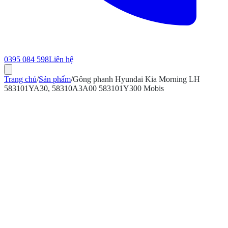
0395 084 598
Liên hệ
Trang chủ
/
Sản phẩm
/
Gông phanh Hyundai Kia Morning LH
583101YA30, 58310A3A00 583101Y300 Mobis
ính hãng
Bảo hành 12 tháng
Có hóa đơn VAT