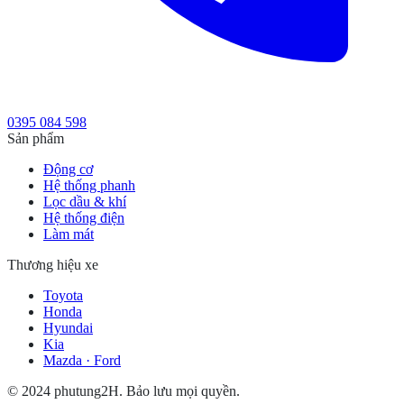
0395 084 598
Sản phẩm
Động cơ
Hệ thống phanh
Lọc dầu & khí
Hệ thống điện
Làm mát
Thương hiệu xe
Toyota
Honda
Hyundai
Kia
Mazda · Ford
© 2024 phutung2H. Bảo lưu mọi quyền.