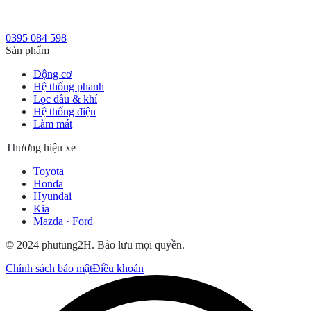
0395 084 598
Sản phẩm
Động cơ
Hệ thống phanh
Lọc dầu & khí
Hệ thống điện
Làm mát
Thương hiệu xe
Toyota
Honda
Hyundai
Kia
Mazda · Ford
© 2024 phutung2H. Bảo lưu mọi quyền.
Chính sách bảo mật
Điều khoản