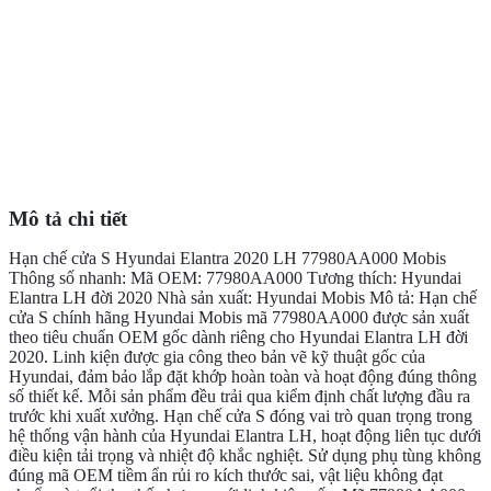
Mô tả chi tiết
Hạn chế cửa S Hyundai Elantra 2020 LH 77980AA000 Mobis
Thông số nhanh: Mã OEM: 77980AA000 Tương thích: Hyundai
Elantra LH đời 2020 Nhà sản xuất: Hyundai Mobis Mô tả: Hạn chế
cửa S chính hãng Hyundai Mobis mã 77980AA000 được sản xuất
theo tiêu chuẩn OEM gốc dành riêng cho Hyundai Elantra LH đời
2020. Linh kiện được gia công theo bản vẽ kỹ thuật gốc của
Hyundai, đảm bảo lắp đặt khớp hoàn toàn và hoạt động đúng thông
số thiết kế. Mỗi sản phẩm đều trải qua kiểm định chất lượng đầu ra
trước khi xuất xưởng. Hạn chế cửa S đóng vai trò quan trọng trong
hệ thống vận hành của Hyundai Elantra LH, hoạt động liên tục dưới
điều kiện tải trọng và nhiệt độ khắc nghiệt. Sử dụng phụ tùng không
đúng mã OEM tiềm ẩn rủi ro kích thước sai, vật liệu không đạt