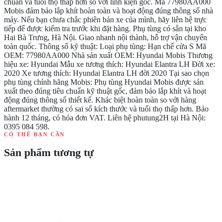
chuẩn và tuổi thọ thấp hơn so với linh kiện gốc. Mã 77980AA000
Mobis đảm bảo lắp khít hoàn toàn và hoạt động đúng thông số nhà
máy. Nếu bạn chưa chắc phiên bản xe của mình, hãy liên hệ trực
tiếp để được kiểm tra trước khi đặt hàng. Phụ tùng có sẵn tại kho
Hai Bà Trưng, Hà Nội. Giao nhanh nội thành, hỗ trợ vận chuyển
toàn quốc. Thông số kỹ thuật: Loại phụ tùng: Hạn chế cửa S Mã
OEM: 77980AA000 Nhà sản xuất OEM: Hyundai Mobis Thương
hiệu xe: Hyundai Mẫu xe tương thích: Hyundai Elantra LH Đời xe:
2020 Xe tương thích: Hyundai Elantra LH đời 2020 Tại sao chọn
phụ tùng chính hãng Mobis: Phụ tùng Hyundai Mobis được sản
xuất theo đúng tiêu chuẩn kỹ thuật gốc, đảm bảo lắp khít và hoạt
động đúng thông số thiết kế. Khác biệt hoàn toàn so với hàng
aftermarket thường có sai số kích thước và tuổi thọ thấp hơn. Bảo
hành 12 tháng, có hóa đơn VAT. Liên hệ phutung2H tại Hà Nội:
0395 084 598.
CÓ THỂ BẠN CẦN
Sản phẩm tương tự