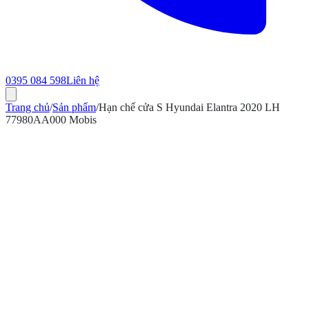
0395 084 598
Liên hệ
Trang chủ
/
Sản phẩm
/
Hạn chế cửa S Hyundai Elantra 2020 LH
77980AA000 Mobis
ính hãng
Bảo hành 12 tháng
Có hóa đơn VAT