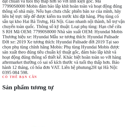
đạt chuẩn và tuổi thọ thấp hơn so với linh kiện gốc. Mã
77990S8000 Mobis đảm bảo lắp khít hoàn toàn và hoạt động đúng
thông số nhà máy. Nếu bạn chưa chắc phiên bản xe của mình, hãy
liên hệ trực tiếp để được kiểm tra trước khi đặt hàng. Phụ tùng có
sẵn tại kho Hai Bà Trưng, Hà Nội. Giao nhanh nội thành, hỗ trợ vận
chuyển toàn quốc. Thông số kỹ thuật: Loại phụ tùng: Hạn chế cửa
S RH Mã OEM: 77990S8000 Nhà sản xuất OEM: Hyundai Mobis
Thương hiệu xe: Hyundai Mẫu xe tương thích: Hyundai Palisade
Đời xe: 2019 Xe tương thích: Hyundai Palisade đời 2019 Tại sao
chọn phụ tùng chính hãng Mobis: Phụ tùng Hyundai Mobis được
sản xuất theo đúng tiêu chuẩn kỹ thuật gốc, đảm bảo lắp khít và
hoạt động đúng thông số thiết kế. Khác biệt hoàn toàn so với hàng
aftermarket thường có sai số kích thước và tuổi thọ thấp hơn. Bảo
hành 12 tháng, có hóa đơn VAT. Liên hệ phutung2H tại Hà Nội:
0395 084 598.
CÓ THỂ BẠN CẦN
Sản phẩm tương tự