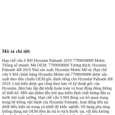
Mô tả chi tiết
Hạn chế cửa S RH Hyundai Palisade 2019 77990S8000 Mobis
Thông số nhanh: Mã OEM: 77990S8000 Tương thích: Hyundai
Palisade đời 2019 Nhà sản xuất: Hyundai Mobis Mô tả: Hạn chế
cửa S RH chính hãng Hyundai Mobis mã 77990S8000 được sản
xuất theo tiêu chuẩn OEM gốc dành riêng cho Hyundai Palisade đời
2019. Linh kiện được gia công theo bản vẽ kỹ thuật gốc của
Hyundai, đảm bảo lắp đặt khớp hoàn toàn và hoạt động đúng thông
số thiết kế. Mỗi sản phẩm đều trải qua kiểm định chất lượng đầu ra
trước khi xuất xưởng. Hạn chế cửa S RH đóng vai trò quan trọng
trong hệ thống vận hành của Hyundai Palisade, hoạt động liên tục
dưới điều kiện tải trọng và nhiệt độ khắc nghiệt. Sử dụng phụ tùng
không đúng mã OEM tiềm ẩn rủi ro kích thước sai, vật liệu không