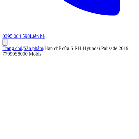
0395 084 598
Liên hệ
Trang chủ
/
Sản phẩm
/
Hạn chế cửa S RH Hyundai Palisade 2019
77990S8000 Mobis
ính hãng
Bảo hành 12 tháng
Có hóa đơn VAT