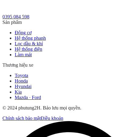
0395 084 598
Sản phẩm
Động cơ
Hệ thống phanh
Lọc dầu & khí
Hệ thống điện
Làm mát
Thương hiệu xe
Toyota
Honda
Hyundai
Kia
Mazda · Ford
© 2024 phutung2H. Bảo lưu mọi quyền.
Chính sách bảo mật
Điều khoản