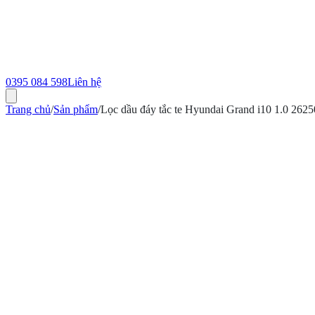
0395 084 598
Liên hệ
Trang chủ
/
Sản phẩm
/
Lọc dầu đáy tắc te Hyundai Grand i10 1.0 262
ính hãng
Bảo hành 12 tháng
Có hóa đơn VAT