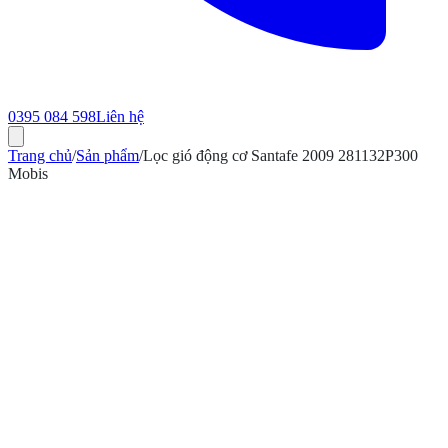
0395 084 598
Liên hệ
Trang chủ
/
Sản phẩm
/
Lọc gió động cơ Santafe 2009 281132P300
Mobis
ính hãng
Bảo hành 12 tháng
Có hóa đơn VAT