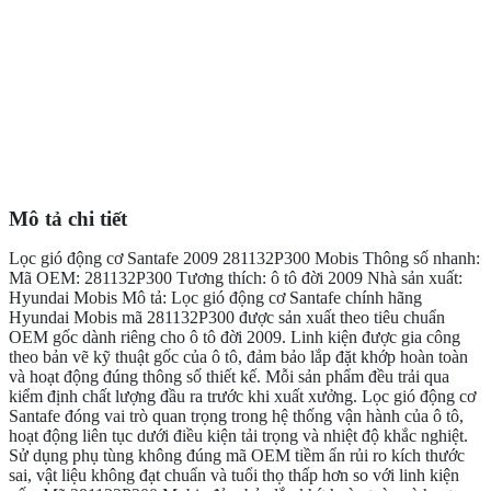
Mô tả chi tiết
Lọc gió động cơ Santafe 2009 281132P300 Mobis Thông số nhanh:
Mã OEM: 281132P300 Tương thích: ô tô đời 2009 Nhà sản xuất:
Hyundai Mobis Mô tả: Lọc gió động cơ Santafe chính hãng
Hyundai Mobis mã 281132P300 được sản xuất theo tiêu chuẩn
OEM gốc dành riêng cho ô tô đời 2009. Linh kiện được gia công
theo bản vẽ kỹ thuật gốc của ô tô, đảm bảo lắp đặt khớp hoàn toàn
và hoạt động đúng thông số thiết kế. Mỗi sản phẩm đều trải qua
kiểm định chất lượng đầu ra trước khi xuất xưởng. Lọc gió động cơ
Santafe đóng vai trò quan trọng trong hệ thống vận hành của ô tô,
hoạt động liên tục dưới điều kiện tải trọng và nhiệt độ khắc nghiệt.
Sử dụng phụ tùng không đúng mã OEM tiềm ẩn rủi ro kích thước
sai, vật liệu không đạt chuẩn và tuổi thọ thấp hơn so với linh kiện