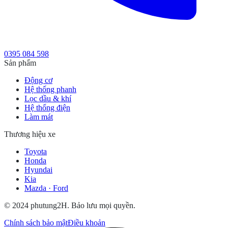
0395 084 598
Sản phẩm
Động cơ
Hệ thống phanh
Lọc dầu & khí
Hệ thống điện
Làm mát
Thương hiệu xe
Toyota
Honda
Hyundai
Kia
Mazda · Ford
© 2024 phutung2H. Bảo lưu mọi quyền.
Chính sách bảo mật
Điều khoản