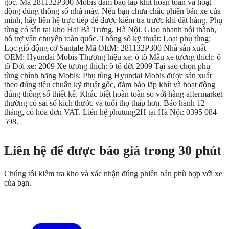
gốc. Mã 281132P300 Mobis đảm bảo lắp khít hoàn toàn và hoạt
động đúng thông số nhà máy. Nếu bạn chưa chắc phiên bản xe của
mình, hãy liên hệ trực tiếp để được kiểm tra trước khi đặt hàng. Phụ
tùng có sẵn tại kho Hai Bà Trưng, Hà Nội. Giao nhanh nội thành,
hỗ trợ vận chuyển toàn quốc. Thông số kỹ thuật: Loại phụ tùng:
Lọc gió động cơ Santafe Mã OEM: 281132P300 Nhà sản xuất
OEM: Hyundai Mobis Thương hiệu xe: ô tô Mẫu xe tương thích: ô
tô Đời xe: 2009 Xe tương thích: ô tô đời 2009 Tại sao chọn phụ
tùng chính hãng Mobis: Phụ tùng Hyundai Mobis được sản xuất
theo đúng tiêu chuẩn kỹ thuật gốc, đảm bảo lắp khít và hoạt động
đúng thông số thiết kế. Khác biệt hoàn toàn so với hàng aftermarket
thường có sai số kích thước và tuổi thọ thấp hơn. Bảo hành 12
tháng, có hóa đơn VAT. Liên hệ phutung2H tại Hà Nội: 0395 084
598.
CẦN THÊM THÔNG TIN?
Liên hệ để được báo giá trong 30 phút
Chúng tôi kiểm tra kho và xác nhận đúng phiên bản phù hợp với xe
của bạn.