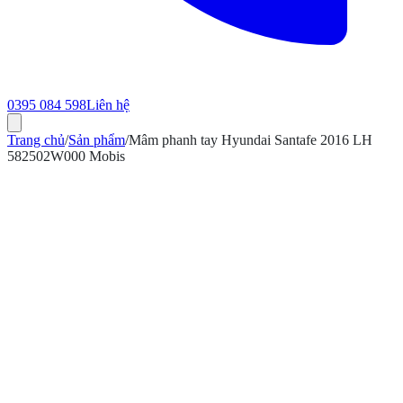
0395 084 598
Liên hệ
Trang chủ
/
Sản phẩm
/
Mâm phanh tay Hyundai Santafe 2016 LH
582502W000 Mobis
ính hãng
Bảo hành 12 tháng
Có hóa đơn VAT