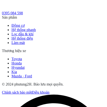
0395 084 598
Sản phẩm
Động cơ
Hệ thống phanh
Lọc dầu & khí
Hệ thống điện
Làm mát
Thương hiệu xe
Toyota
Honda
Hyundai
Kia
Mazda · Ford
© 2024 phutung2H. Bảo lưu mọi quyền.
Chính sách bảo mật
Điều khoản