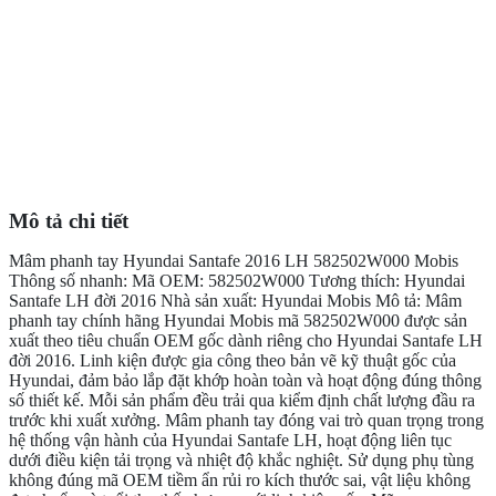
Mô tả chi tiết
Mâm phanh tay Hyundai Santafe 2016 LH 582502W000 Mobis
Thông số nhanh: Mã OEM: 582502W000 Tương thích: Hyundai
Santafe LH đời 2016 Nhà sản xuất: Hyundai Mobis Mô tả: Mâm
phanh tay chính hãng Hyundai Mobis mã 582502W000 được sản
xuất theo tiêu chuẩn OEM gốc dành riêng cho Hyundai Santafe LH
đời 2016. Linh kiện được gia công theo bản vẽ kỹ thuật gốc của
Hyundai, đảm bảo lắp đặt khớp hoàn toàn và hoạt động đúng thông
số thiết kế. Mỗi sản phẩm đều trải qua kiểm định chất lượng đầu ra
trước khi xuất xưởng. Mâm phanh tay đóng vai trò quan trọng trong
hệ thống vận hành của Hyundai Santafe LH, hoạt động liên tục
dưới điều kiện tải trọng và nhiệt độ khắc nghiệt. Sử dụng phụ tùng
không đúng mã OEM tiềm ẩn rủi ro kích thước sai, vật liệu không