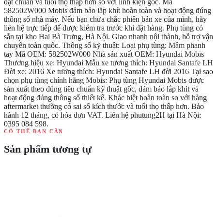
đạt chuẩn và tuổi thọ thấp hơn so với linh kiện gốc. Mã
582502W000 Mobis đảm bảo lắp khít hoàn toàn và hoạt động đúng
thông số nhà máy. Nếu bạn chưa chắc phiên bản xe của mình, hãy
liên hệ trực tiếp để được kiểm tra trước khi đặt hàng. Phụ tùng có
sẵn tại kho Hai Bà Trưng, Hà Nội. Giao nhanh nội thành, hỗ trợ vận
chuyển toàn quốc. Thông số kỹ thuật: Loại phụ tùng: Mâm phanh
tay Mã OEM: 582502W000 Nhà sản xuất OEM: Hyundai Mobis
Thương hiệu xe: Hyundai Mẫu xe tương thích: Hyundai Santafe LH
Đời xe: 2016 Xe tương thích: Hyundai Santafe LH đời 2016 Tại sao
chọn phụ tùng chính hãng Mobis: Phụ tùng Hyundai Mobis được
sản xuất theo đúng tiêu chuẩn kỹ thuật gốc, đảm bảo lắp khít và
hoạt động đúng thông số thiết kế. Khác biệt hoàn toàn so với hàng
aftermarket thường có sai số kích thước và tuổi thọ thấp hơn. Bảo
hành 12 tháng, có hóa đơn VAT. Liên hệ phutung2H tại Hà Nội:
0395 084 598.
CÓ THỂ BẠN CẦN
Sản phẩm tương tự