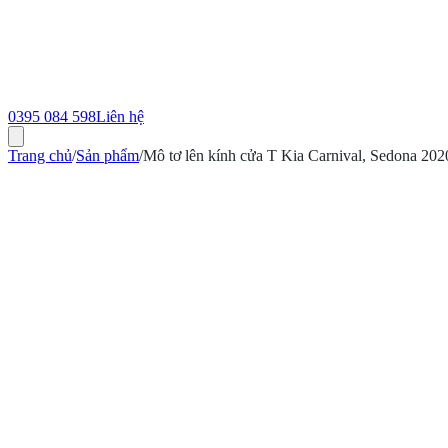
0395 084 598
Liên hệ
Trang chủ
/
Sản phẩm
/
Mô tơ lên kính cửa T Kia Carnival, Sedona 2
ính hãng
Bảo hành 12 tháng
Có hóa đơn VAT