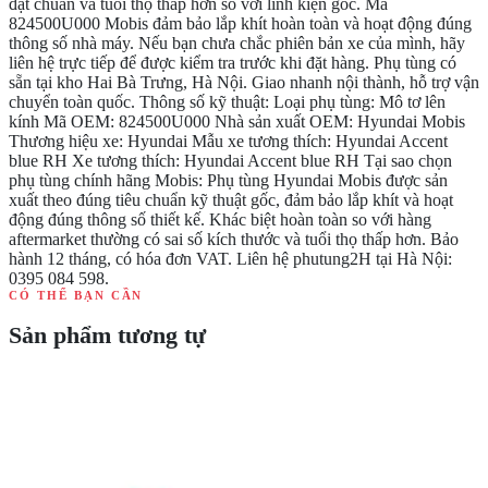
đạt chuẩn và tuổi thọ thấp hơn so với linh kiện gốc. Mã
824500U000 Mobis đảm bảo lắp khít hoàn toàn và hoạt động đúng
thông số nhà máy. Nếu bạn chưa chắc phiên bản xe của mình, hãy
liên hệ trực tiếp để được kiểm tra trước khi đặt hàng. Phụ tùng có
sẵn tại kho Hai Bà Trưng, Hà Nội. Giao nhanh nội thành, hỗ trợ vận
chuyển toàn quốc. Thông số kỹ thuật: Loại phụ tùng: Mô tơ lên
kính Mã OEM: 824500U000 Nhà sản xuất OEM: Hyundai Mobis
Thương hiệu xe: Hyundai Mẫu xe tương thích: Hyundai Accent
blue RH Xe tương thích: Hyundai Accent blue RH Tại sao chọn
phụ tùng chính hãng Mobis: Phụ tùng Hyundai Mobis được sản
xuất theo đúng tiêu chuẩn kỹ thuật gốc, đảm bảo lắp khít và hoạt
động đúng thông số thiết kế. Khác biệt hoàn toàn so với hàng
aftermarket thường có sai số kích thước và tuổi thọ thấp hơn. Bảo
hành 12 tháng, có hóa đơn VAT. Liên hệ phutung2H tại Hà Nội:
0395 084 598.
CÓ THỂ BẠN CẦN
Sản phẩm tương tự