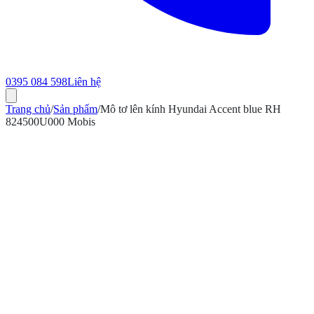
0395 084 598
Liên hệ
Trang chủ
/
Sản phẩm
/
Mô tơ lên kính Hyundai Accent blue RH
824500U000 Mobis
ính hãng
Bảo hành 12 tháng
Có hóa đơn VAT