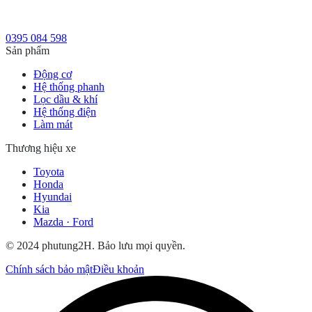
0395 084 598
Sản phẩm
Động cơ
Hệ thống phanh
Lọc dầu & khí
Hệ thống điện
Làm mát
Thương hiệu xe
Toyota
Honda
Hyundai
Kia
Mazda · Ford
© 2024 phutung2H. Bảo lưu mọi quyền.
Chính sách bảo mật
Điều khoản