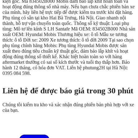
kiện gốc. Mã 834502B000 Mobis đảm bảo lắp khít hoàn toàn và
hoạt động đúng thông số nhà máy. Nếu bạn chưa chắc phiên bản xe
của mình, hãy liên hệ trực tiếp để được kiểm tra trước khi đặt hàng.
Phụ tùng có sẵn tại kho Hai Bà Trưng, Hà Nội. Giao nhanh nội
thành, hỗ trợ vận chuyển toàn quốc. Thông số kỹ thuật: Loại phụ
tùng: Mô tơ lên kính S LH Santafe Mã OEM: 834502B000 Nhà sản
xuất OEM: Hyundai Mobis Thương hiệu xe: ô tô Mẫu xe tương
thích: ô tô Đời xe: 2009 Xe tương thích: ô tô đời 2009 Tại sao chọn
phụ tùng chính hãng Mobis: Phụ tùng Hyundai Mobis được sản
xuất theo đúng tiêu chuẩn kỹ thuật gốc, đảm bảo lắp khít và hoạt
động đúng thông số thiết kế. Khác biệt hoàn toàn so với hàng
aftermarket thường có sai số kích thước và tuổi thọ thấp hơn. Bảo
hành 12 tháng, có hóa đơn VAT. Liên hệ phutung2H tại Hà Nội:
0395 084 598.
CẦN THÊM THÔNG TIN?
Liên hệ để được báo giá trong 30 phút
Chúng tôi kiểm tra kho và xác nhận đúng phiên bản phù hợp với xe
của bạn.