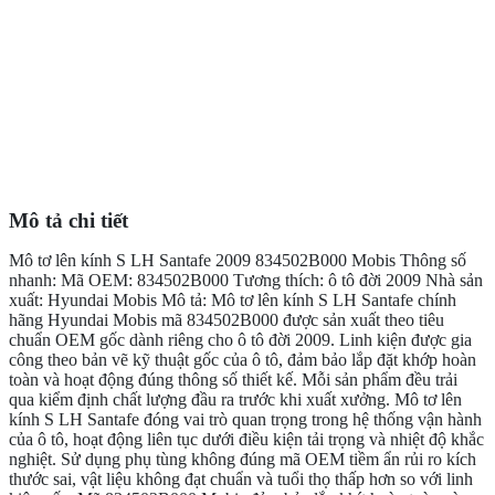
Mô tả chi tiết
Mô tơ lên kính S LH Santafe 2009 834502B000 Mobis Thông số
nhanh: Mã OEM: 834502B000 Tương thích: ô tô đời 2009 Nhà sản
xuất: Hyundai Mobis Mô tả: Mô tơ lên kính S LH Santafe chính
hãng Hyundai Mobis mã 834502B000 được sản xuất theo tiêu
chuẩn OEM gốc dành riêng cho ô tô đời 2009. Linh kiện được gia
công theo bản vẽ kỹ thuật gốc của ô tô, đảm bảo lắp đặt khớp hoàn
toàn và hoạt động đúng thông số thiết kế. Mỗi sản phẩm đều trải
qua kiểm định chất lượng đầu ra trước khi xuất xưởng. Mô tơ lên
kính S LH Santafe đóng vai trò quan trọng trong hệ thống vận hành
của ô tô, hoạt động liên tục dưới điều kiện tải trọng và nhiệt độ khắc
nghiệt. Sử dụng phụ tùng không đúng mã OEM tiềm ẩn rủi ro kích
thước sai, vật liệu không đạt chuẩn và tuổi thọ thấp hơn so với linh