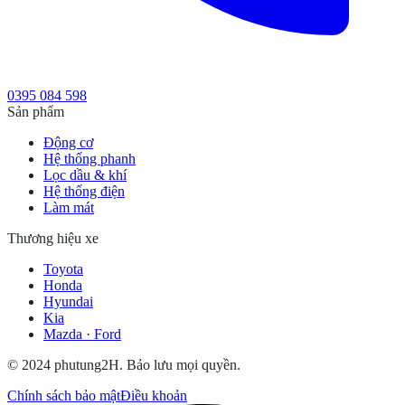
0395 084 598
Sản phẩm
Động cơ
Hệ thống phanh
Lọc dầu & khí
Hệ thống điện
Làm mát
Thương hiệu xe
Toyota
Honda
Hyundai
Kia
Mazda · Ford
© 2024 phutung2H. Bảo lưu mọi quyền.
Chính sách bảo mật
Điều khoản