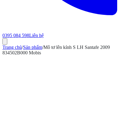
0395 084 598
Liên hệ
Trang chủ
/
Sản phẩm
/
Mô tơ lên kính S LH Santafe 2009
834502B000 Mobis
ính hãng
Bảo hành 12 tháng
Có hóa đơn VAT