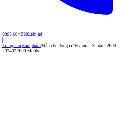
0395 084 598
Liên hệ
Trang chủ
/
Sản phẩm
/
Nắp che động cơ Hyundai Santafe 2009
292402F000 Mobis
ính hãng
Bảo hành 12 tháng
Có hóa đơn VAT