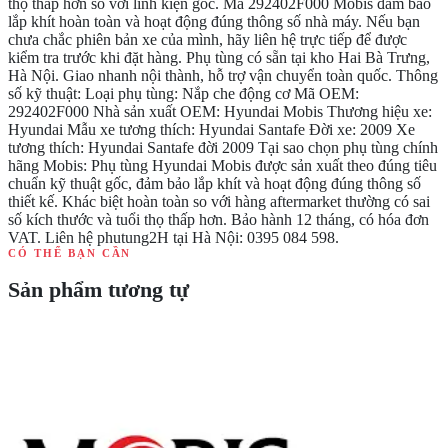
thọ thấp hơn so với linh kiện gốc. Mã 292402F000 Mobis đảm bảo
lắp khít hoàn toàn và hoạt động đúng thông số nhà máy. Nếu bạn
chưa chắc phiên bản xe của mình, hãy liên hệ trực tiếp để được
kiểm tra trước khi đặt hàng. Phụ tùng có sẵn tại kho Hai Bà Trưng,
Hà Nội. Giao nhanh nội thành, hỗ trợ vận chuyển toàn quốc. Thông
số kỹ thuật: Loại phụ tùng: Nắp che động cơ Mã OEM:
292402F000 Nhà sản xuất OEM: Hyundai Mobis Thương hiệu xe:
Hyundai Mẫu xe tương thích: Hyundai Santafe Đời xe: 2009 Xe
tương thích: Hyundai Santafe đời 2009 Tại sao chọn phụ tùng chính
hãng Mobis: Phụ tùng Hyundai Mobis được sản xuất theo đúng tiêu
chuẩn kỹ thuật gốc, đảm bảo lắp khít và hoạt động đúng thông số
thiết kế. Khác biệt hoàn toàn so với hàng aftermarket thường có sai
số kích thước và tuổi thọ thấp hơn. Bảo hành 12 tháng, có hóa đơn
VAT. Liên hệ phutung2H tại Hà Nội: 0395 084 598.
CÓ THỂ BẠN CẦN
Sản phẩm tương tự