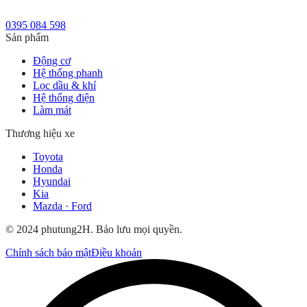
0395 084 598
Sản phẩm
Động cơ
Hệ thống phanh
Lọc dầu & khí
Hệ thống điện
Làm mát
Thương hiệu xe
Toyota
Honda
Hyundai
Kia
Mazda · Ford
© 2024 phutung2H. Bảo lưu mọi quyền.
Chính sách bảo mật
Điều khoản