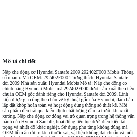
Mô tả chi tiết
Nắp che động cơ Hyundai Santafe 2009 292402F000 Mobis Thông
số nhanh: Mã OEM: 292402F000 Tương thích: Hyundai Santafe
đời 2009 Nhà sản xuất: Hyundai Mobis Mô tả: Nắp che động cơ
chính hãng Hyundai Mobis mã 292402F000 được sản xuất theo tiêu
chuẩn OEM gốc dành riêng cho Hyundai Santafe đời 2009. Linh
kiện được gia công theo bản vẽ kỹ thuật gốc của Hyundai, đảm bảo
lắp đặt khớp hoàn toàn và hoạt động đúng thông số thiết kế. Mỗi
sản phẩm đều trải qua kiểm định chất lượng đầu ra trước khi xuất
xưởng. Nắp che động cơ đóng vai trò quan trọng trong hệ thống vận
hành của Hyundai Santafe, hoạt động liên tục dưới điều kiện tải
trọng và nhiệt độ khắc nghiệt. Sử dụng phụ tùng không đúng mã
OEM tiềm ẩn rủi ro kích thước sai, vật liệu không đạt chuẩn và tuổi