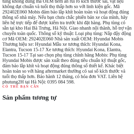
tùng không đúng mã OEM tiềm ẩn rủi ro kích thước sai, vật liệu
không đạt chuẩn và tuổi thọ thấp hơn so với linh kiện gốc. Mã
292402E060 Mobis đảm bảo lắp khít hoàn toàn và hoạt động đúng
thông số nhà máy. Nếu bạn chưa chắc phiên bản xe của mình, hãy
liên hệ trực tiếp để được kiểm tra trước khi đặt hàng. Phụ tùng có
sẵn tại kho Hai Bà Trưng, Hà Nội. Giao nhanh nội thành, hỗ trợ vận
chuyển toàn quốc. Thông số kỹ thuật: Loại phụ tùng: Nắp đậy động
cơ Mã OEM: 292402E060 Nhà sản xuất OEM: Hyundai Mobis
Thương hiệu xe: Hyundai Mẫu xe tương thích: Hyundai Kona,
Elantra, Tucson 15-17 Xe tương thích: Hyundai Kona, Elantra,
Tucson 15-17 Tại sao chọn phụ tùng chính hãng Mobis: Phụ tùng
Hyundai Mobis được sản xuất theo đúng tiêu chuẩn kỹ thuật gốc,
đảm bảo lắp khít và hoạt động đúng thông số thiết kế. Khác biệt
hoàn toàn so với hàng aftermarket thường có sai số kích thước và
tuổi thọ thấp hơn. Bảo hành 12 tháng, có hóa đơn VAT. Liên hệ
phutung2H tại Hà Nội: 0395 084 598.
CÓ THỂ BẠN CẦN
Sản phẩm tương tự