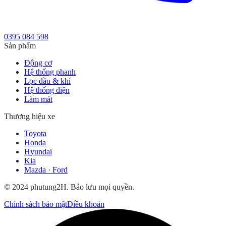
0395 084 598
Sản phẩm
Động cơ
Hệ thống phanh
Lọc dầu & khí
Hệ thống điện
Làm mát
Thương hiệu xe
Toyota
Honda
Hyundai
Kia
Mazda · Ford
© 2024 phutung2H. Bảo lưu mọi quyền.
Chính sách bảo mật
Điều khoản