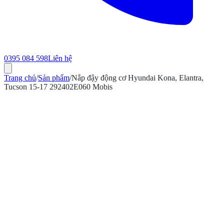
0395 084 598
Liên hệ
Trang chủ
/
Sản phẩm
/
Nắp đậy động cơ Hyundai Kona, Elantra,
Tucson 15-17 292402E060 Mobis
ính hãng
Bảo hành 12 tháng
Có hóa đơn VAT