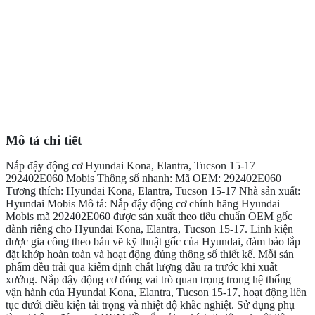
Mô tả chi tiết
Nắp đậy động cơ Hyundai Kona, Elantra, Tucson 15-17
292402E060 Mobis Thông số nhanh: Mã OEM: 292402E060
Tương thích: Hyundai Kona, Elantra, Tucson 15-17 Nhà sản xuất:
Hyundai Mobis Mô tả: Nắp đậy động cơ chính hãng Hyundai
Mobis mã 292402E060 được sản xuất theo tiêu chuẩn OEM gốc
dành riêng cho Hyundai Kona, Elantra, Tucson 15-17. Linh kiện
được gia công theo bản vẽ kỹ thuật gốc của Hyundai, đảm bảo lắp
đặt khớp hoàn toàn và hoạt động đúng thông số thiết kế. Mỗi sản
phẩm đều trải qua kiểm định chất lượng đầu ra trước khi xuất
xưởng. Nắp đậy động cơ đóng vai trò quan trọng trong hệ thống
vận hành của Hyundai Kona, Elantra, Tucson 15-17, hoạt động liên
tục dưới điều kiện tải trọng và nhiệt độ khắc nghiệt. Sử dụng phụ