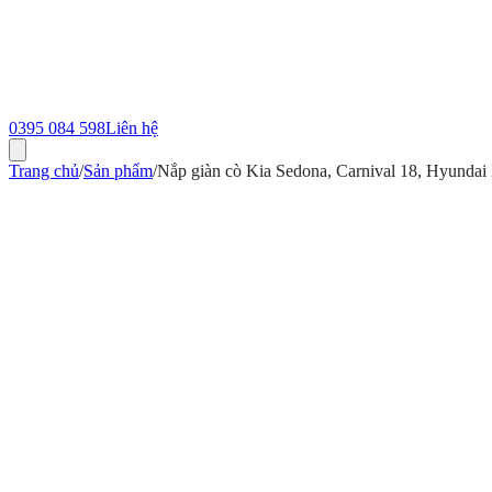
0395 084 598
Liên hệ
Trang chủ
/
Sản phẩm
/
Nắp giàn cò Kia Sedona, Carnival 18, Hyundai
ính hãng
Bảo hành 12 tháng
Có hóa đơn VAT